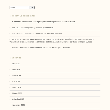
Search:
COMENTARIOS RECIENTES
el paseante vallisoletano
en
Fuego negro sobre fuego blanco: el libro en su día
ELE USAL
en
De cegueras y palabras que iluminan
Maria Ximena Zapata
en
De cegueras y palabras que iluminan
En el tercer centenario del nacimiento del impresor Joaquín Ibarra y Marín (1725-2025) | Universidad de
Valladolid. Biblioteca Histórica
en
El Quixote de la Real Academia impreso por Ibarra (1780) en UVaDoc
Mariano Santander
en
Adam Smith en su 300 aniversario (III) : La editora
ARCHIVOS
julio 2026
junio 2026
mayo 2026
abril 2026
marzo 2026
febrero 2026
diciembre 2025
noviembre 2025