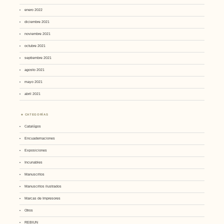
enero 2022
diciembre 2021
noviembre 2021
octubre 2021
septiembre 2021
agosto 2021
mayo 2021
abril 2021
CATEGORÍAS
Catalógos
Encuadernaciones
Exposiciones
Incunables
Manuscritos
Manuscritos ilustrados
Marcas de Impresores
Otros
REBIUN