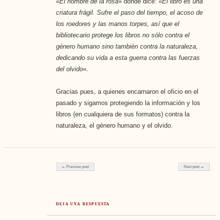
«
El nombre de la rosa
» donde dice: «
El libro es una
criatura frágil. Sufre el paso del tiempo, el acoso de
los roedores y las manos torpes, así que el
bibliotecario protege los libros no sólo contra el
género humano sino también contra la naturaleza,
dedicando su vida a esta guerra contra las fuerzas
del olvido
«.
Gracias pues, a quienes encarnaron el oficio en el
pasado y sigamos protegiendo la información y los
libros (en cualquiera de sus formatos) contra la
naturaleza, el género humano y el olvido.
Post navigation
← Previous post
Next post →
DEJA UNA RESPUESTA