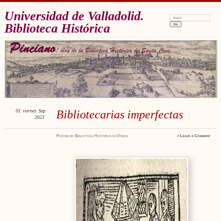
Universidad de Valladolid.
Search:
Biblioteca Histórica
01
viernes
Sep
Bibliotecarias imperfectas
2023
Posted
by
Biblioteca Histórica
in
Otros
≈
Leave a Comment