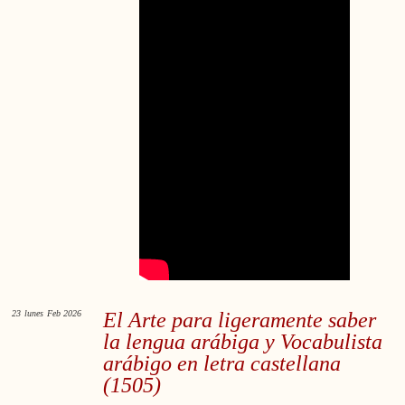
23
lunes
Feb 2026
El Arte para ligeramente saber
la lengua arábiga y Vocabulista
arábigo en letra castellana
(1505)