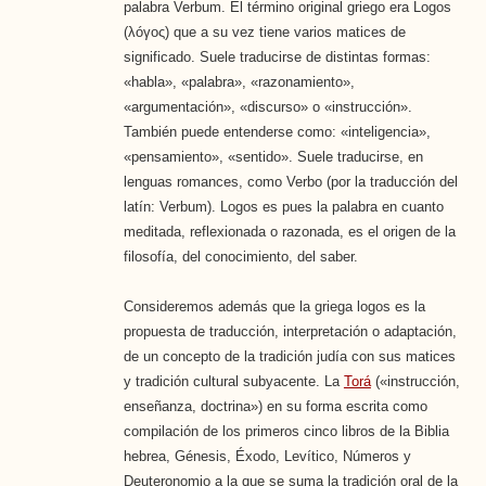
palabra Verbum. El término original griego era Logos
(λóγος) que a su vez tiene varios matices de
significado. Suele traducirse de distintas formas:
«habla», «palabra», «razonamiento»,
«argumentación», «discurso» o «instrucción».
También puede entenderse como: «inteligencia»,
«pensamiento», «sentido». Suele traducirse, en
lenguas romances, como Verbo (por la traducción del
latín: Verbum). Logos es pues la palabra en cuanto
meditada, reflexionada o razonada, es el origen de la
filosofía, del conocimiento, del saber.
Consideremos además que la griega logos es la
propuesta de traducción, interpretación o adaptación,
de un concepto de la tradición judía con sus matices
y tradición cultural subyacente. La
Torá
(«instrucción,
enseñanza, doctrina») en su forma escrita como
compilación de los primeros cinco libros de la Biblia
hebrea, Génesis, Éxodo, Levítico, Números y
Deuteronomio a la que se suma la tradición oral de la