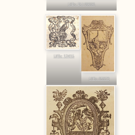
U/Bc BU 09696
U/Bc 12415
U/Bc 05973