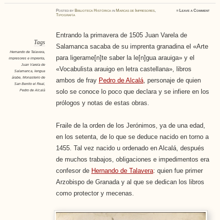
Posted
by
Biblioteca Histórica
in
Marcas de Impresores
,
≈
Leave a Comment
Tipografía
Entrando la primavera de 1505 Juan Varela de
Tags
Salamanca sacaba de su imprenta granadina el «Arte
Hernando de Talavera
,
para ligerame[n]te saber la le[n]gua arauiga» y el
impresores e imprenta
,
Juan Varela de
«Vocabulista arauigo en letra castellana», libros
Salamanca
,
lengua
árabe
,
Monasterio de
ambos de fray
Pedro de Alcalá
, personaje de quien
San Benito el Real
,
Pedro de Alcalá
solo se conoce lo poco que declara y se infiere en los
prólogos y notas de estas obras.
Fraile de la orden de los Jerónimos, ya de una edad,
en los setenta, de lo que se deduce nacido en torno a
1455. Tal vez nacido u ordenado en Alcalá, después
de muchos trabajos, obligaciones e impedimentos era
confesor de
Hernando de Talavera
: quien fue primer
Arzobispo de Granada y al que se dedican los libros
como protector y mecenas.