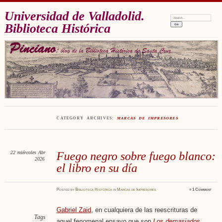
Universidad de Valladolid.
Search:
Biblioteca Histórica
CATEGORY ARCHIVES:
MARCAS DE IMPRESORES
22
miércoles
Abr
Fuego negro sobre fuego blanco:
2026
el libro en su día
Posted
by
Biblioteca Histórica
in
Marcas de Impresores
≈
1 Comment
Gabriel Zaid
, en cualquiera de las reescrituras de
Tags
aquel fenomenal ensayo que son
Los demasiados