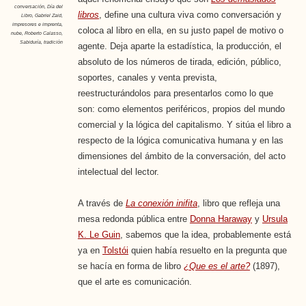
conversación
,
Día del
libros
, define una cultura viva como conversación y
Libro
,
Gabriel Zaid
,
impresores e imprenta
,
coloca al libro en ella, en su justo papel de motivo o
nube
,
Roberto Calasso
,
Sabiduría
,
tradición
agente. Deja aparte la estadística, la producción, el
absoluto de los números de tirada, edición, público,
soportes, canales y venta prevista,
reestructurándolos para presentarlos como lo que
son: como elementos periféricos, propios del mundo
comercial y la lógica del capitalismo. Y sitúa el libro a
respecto de la lógica comunicativa humana y en las
dimensiones del ámbito de la conversación, del acto
intelectual del lector.
A través de
La conexión inifita
, libro que refleja una
mesa redonda pública entre
Donna Haraway
y
Ursula
K. Le Guin
, sabemos que la idea, probablemente está
ya en
Tolstói
quien había resuelto en la pregunta que
se hacía en forma de libro
¿Que es el arte?
(1897),
que el arte es comunicación.