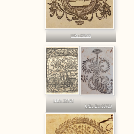
U/Bc 07645
U/Bc 12545
U/Bc BU 05723