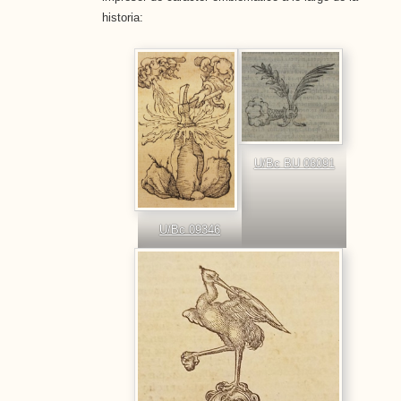
historia:
U/Bc BU 06091
U/Bc 09346