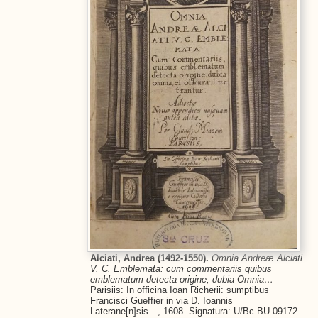
Alciati, Andrea (1492-1550).
Omnia Andreæ Alciati
V. C. Emblemata: cum commentariis quibus
emblematum detecta origine, dubia Omnia…
Parisiis: In officina Ioan Richerii: sumptibus
Francisci Gueffier in via D. Ioannis
Laterane[n]sis…, 1608. Signatura: U/Bc BU 09172