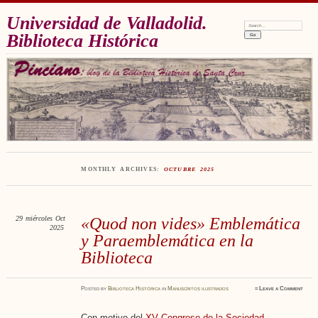
Universidad de Valladolid.
Search:
Biblioteca Histórica
MONTHLY ARCHIVES:
OCTUBRE 2025
29
miércoles
Oct
«Quod non vides» Emblemática
2025
y Paraemblemática en la
Biblioteca
Posted
by
Biblioteca Histórica
in
Manuscritos ilustrados
≈
Leave a Comment
Con motivo del
XV Congreso de la Sociedad