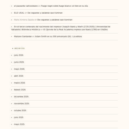
el paseante vallisoletano
en
Fuego negro sobre fuego blanco: el libro en su día
ELE USAL
en
De cegueras y palabras que iluminan
Maria Ximena Zapata
en
De cegueras y palabras que iluminan
En el tercer centenario del nacimiento del impresor Joaquín Ibarra y Marín (1725-2025) | Universidad de
Valladolid. Biblioteca Histórica
en
El Quixote de la Real Academia impreso por Ibarra (1780) en UVaDoc
Mariano Santander
en
Adam Smith en su 300 aniversario (III) : La editora
ARCHIVOS
julio 2026
junio 2026
mayo 2026
abril 2026
marzo 2026
febrero 2026
diciembre 2025
noviembre 2025
octubre 2025
julio 2025
mayo 2025