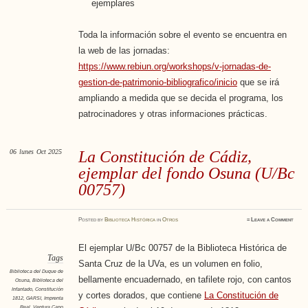
ejemplares
Toda la información sobre el evento se encuentra en
la web de las jornadas:
https://www.rebiun.org/workshops/v-jornadas-de-
gestion-de-patrimonio-bibliografico/inicio
que se irá
ampliando a medida que se decida el programa, los
patrocinadores y otras informaciones prácticas.
06
lunes
Oct 2025
La Constitución de Cádiz,
ejemplar del fondo Osuna (U/Bc
00757)
Posted
by
Biblioteca Histórica
in
Otros
≈
Leave a Comment
El ejemplar U/Bc 00757 de la Biblioteca Histórica de
Tags
Santa Cruz de la UVa, es un volumen en folio,
Biblioteca del Duque de
bellamente encuadernado, en tafilete rojo, con cantos
Osuna
,
Biblioteca del
Infantado
,
Constitución
y cortes dorados, que contiene
La Constitución de
1812
,
GARSI
,
Imprenta
Real
,
Ventura Cano