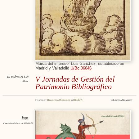
Marca del impresor Luis Sánchez, establecido en
Madrid y Valladolid
U/Bc 06046
15
miércoles
Oct
V Jornadas de Gestión del
2025
Patrimonio Bibliográfico
Posted
by
Biblioteca Histórica
in
REBIUN
≈
Leave a Comment
Tags
#JornadasPatrimonioREBIUN