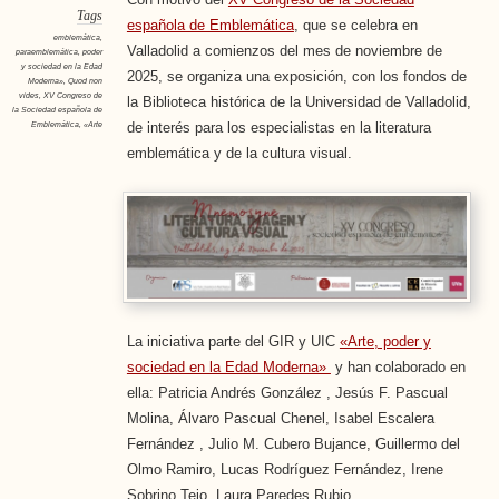
Tags
española de Emblemática
, que se celebra en
emblemática
,
Valladolid a comienzos del mes de noviembre de
paraemblemática
,
poder
y sociedad en la Edad
2025, se organiza una exposición, con los fondos de
Moderna»
,
Quod non
vides
,
XV Congreso de
la Biblioteca histórica de la Universidad de Valladolid,
la Sociedad española de
Emblemática
,
«Arte
de interés para los especialistas en la literatura
emblemática y de la cultura visual.
La iniciativa parte del GIR y UIC
«Arte, poder y
sociedad en la Edad Moderna»
y han colaborado en
ella: Patricia Andrés González , Jesús F. Pascual
Molina, Álvaro Pascual Chenel, Isabel Escalera
Fernández , Julio M. Cubero Bujance, Guillermo del
Olmo Ramiro, Lucas Rodríguez Fernández, Irene
Sobrino Tejo, Laura Paredes Rubio.