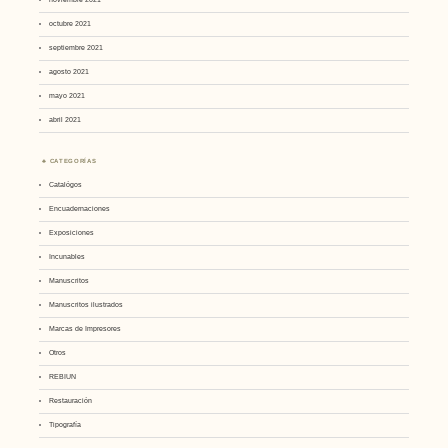
octubre 2021
septiembre 2021
agosto 2021
mayo 2021
abril 2021
CATEGORÍAS
Catalógos
Encuadernaciones
Exposiciones
Incunables
Manuscritos
Manuscritos ilustrados
Marcas de Impresores
Otros
REBIUN
Restauración
Tipografía