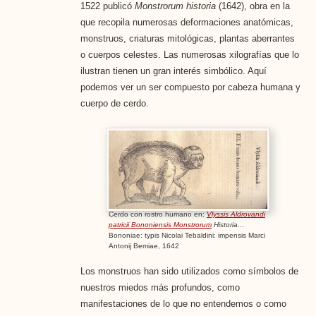
1522 publicó
Monstrorum historia
(1642), obra en la
que recopila numerosas deformaciones anatómicas,
monstruos, criaturas mitológicas, plantas aberrantes
o cuerpos celestes. Las numerosas xilografías que lo
ilustran tienen un gran interés simbólico. Aquí
podemos ver un ser compuesto por cabeza humana y
cuerpo de cerdo.
Cerdo con rostro humano en:
Vlyssis Aldrovandi
patricii Bononiensis Monstrorum
Historia..
.
Bononiae: typis Nicolai Tebaldini: impensis Marci
Antonij Bemiae, 1642
Los monstruos han sido utilizados como símbolos de
nuestros miedos más profundos, como
manifestaciones de lo que no entendemos o como