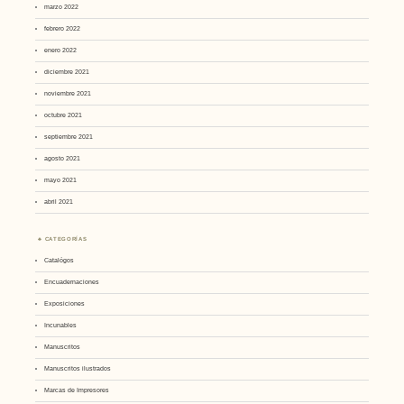
marzo 2022
febrero 2022
enero 2022
diciembre 2021
noviembre 2021
octubre 2021
septiembre 2021
agosto 2021
mayo 2021
abril 2021
CATEGORÍAS
Catalógos
Encuadernaciones
Exposiciones
Incunables
Manuscritos
Manuscritos ilustrados
Marcas de Impresores