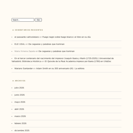
Search:
COMENTARIOS RECIENTES
el paseante vallisoletano
en
Fuego negro sobre fuego blanco: el libro en su día
ELE USAL
en
De cegueras y palabras que iluminan
Maria Ximena Zapata
en
De cegueras y palabras que iluminan
En el tercer centenario del nacimiento del impresor Joaquín Ibarra y Marín (1725-2025) | Universidad de
Valladolid. Biblioteca Histórica
en
El Quixote de la Real Academia impreso por Ibarra (1780) en UVaDoc
Mariano Santander
en
Adam Smith en su 300 aniversario (III) : La editora
ARCHIVOS
julio 2026
junio 2026
mayo 2026
abril 2026
marzo 2026
febrero 2026
diciembre 2025