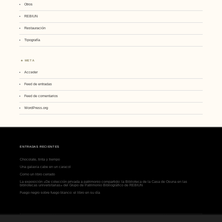
Otros
REBIUN
Restauración
Tipografía
META
Acceder
Feed de entradas
Feed de comentarios
WordPress.org
ENTRADAS RECIENTES
Chocolate, tinta y tiempo
Una galaxia cabe en un caracol
Como un libro cerrado
La exposición «De colección privada a patrimonio compartido: la Biblioteca de la Casa de Osuna en las
bibliotecas universitarias» del Grupo de Patrimonio Bibliográfico de REBIUN
Fuego negro sobre fuego blanco: el libro en su día