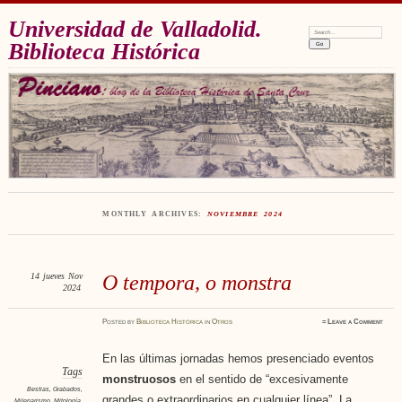
Universidad de Valladolid.
Search:
Biblioteca Histórica
MONTHLY ARCHIVES:
NOVIEMBRE 2024
14
jueves
Nov
O tempora, o monstra
2024
Posted
by
Biblioteca Histórica
in
Otros
≈
Leave a Comment
En las últimas jornadas hemos presenciado eventos
Tags
monstruosos
en el sentido de “excesivamente
Bestias
,
Grabados
,
grandes o extraordinarios en cualquier línea”. La
Milenarismo
,
Mitología
,