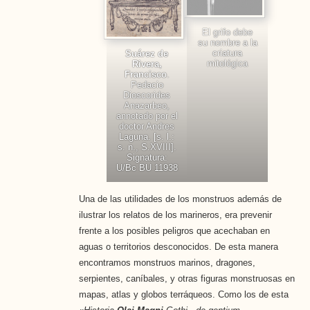
El grifo debe
su nombre a la
criatura
Suárez de
mitológica
Rivera,
Francisco
.
Pedacio
Dioscorides
Anazarbeo,
annotado por el
doctor Andres
Laguna. [s. l.:
s. n., S.XVIII].
Signatura:
U/Bc BU 11938
Una de las utilidades de los monstruos además de
ilustrar los relatos de los marineros, era prevenir
frente a los posibles peligros que acechaban en
aguas o territorios desconocidos. De esta manera
encontramos monstruos marinos, dragones,
serpientes, caníbales, y otras figuras monstruosas en
mapas, atlas y globos terráqueos. Como los de esta