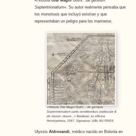
«
Historia
Olai Magni
Gothi.
..
de gentium
Septentrionalium
«. Su autor realmente pensaba que
los monstruos que incluyó existían y que
representaban un peligro para los marineros.
«
Historia Olai Magni Gothi… de gentium
Septentrionalium uariis conditionibus statibusúe &
de morum, rituum…»
Basileae: ex officina
Henricpetrina, 1567. Signatura: U/Bc BU 05924
Ulyssis
Aldrovandi
, médico nacido en Bolonia en