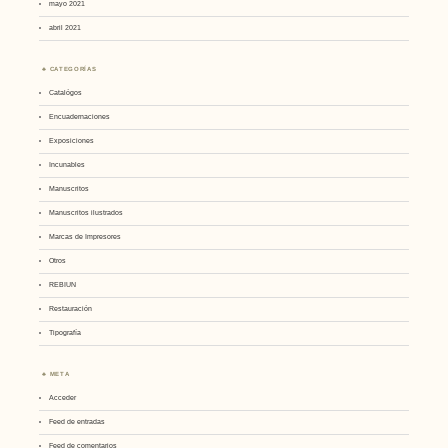
mayo 2021
abril 2021
CATEGORÍAS
Catalógos
Encuadernaciones
Exposiciones
Incunables
Manuscritos
Manuscritos ilustrados
Marcas de Impresores
Otros
REBIUN
Restauración
Tipografía
META
Acceder
Feed de entradas
Feed de comentarios