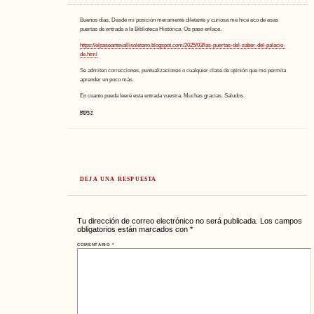
Buenos días. Desde mi posición meramente diletante y curiosa me hice eco de esas
puertas de entrada a la Biblioteca Histórica. Os paso enlace.
https://elpaseantevallisoletano.blogspot.com/2025/03/las-puertas-del-saber-del-palacio-
de.html
Se admiten correcciones, puntualizaciones o cualquier clase de opinión que me permita
aprender un poco más.
En cuanto pueda leeré esta entrada vuestra. Muchas gracias. Saludos.
REPLY
DEJA UNA RESPUESTA
Tu dirección de correo electrónico no será publicada.
Los campos
obligatorios están marcados con
*
COMENTARIO
*