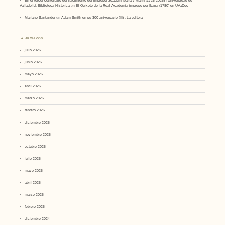
En el tercer centenario del nacimiento del impresor Joaquín Ibarra y Marín (1725-2025) | Universidad de
Valladolid. Biblioteca Histórica
en
El Quixote de la Real Academia impreso por Ibarra (1780) en UVaDoc
Mariano Santander
en
Adam Smith en su 300 aniversario (III) : La editora
ARCHIVOS
julio 2026
junio 2026
mayo 2026
abril 2026
marzo 2026
febrero 2026
diciembre 2025
noviembre 2025
octubre 2025
julio 2025
mayo 2025
abril 2025
marzo 2025
febrero 2025
diciembre 2024