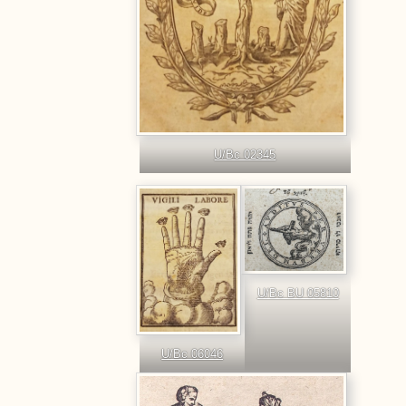
U/Bc 02345
U/Bc BU 05810
U/Bc 06046