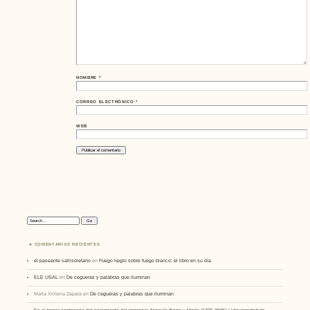
NOMBRE
*
CORREO ELECTRÓNICO
*
WEB
Search:
COMENTARIOS RECIENTES
el paseante vallisoletano
en
Fuego negro sobre fuego blanco: el libro en su día
ELE USAL
en
De cegueras y palabras que iluminan
Maria Ximena Zapata
en
De cegueras y palabras que iluminan