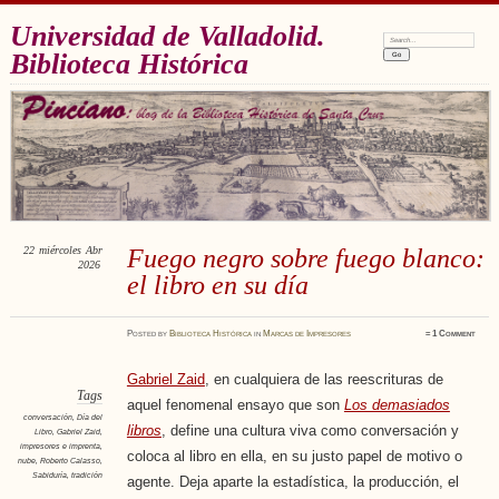
Universidad de Valladolid.
Search:
Biblioteca Histórica
22
miércoles
Abr
Fuego negro sobre fuego blanco:
2026
el libro en su día
Posted
by
Biblioteca Histórica
in
Marcas de Impresores
≈
1 Comment
Gabriel Zaid
, en cualquiera de las reescrituras de
Tags
aquel fenomenal ensayo que son
Los demasiados
conversación
,
Día del
libros
, define una cultura viva como conversación y
Libro
,
Gabriel Zaid
,
impresores e imprenta
,
coloca al libro en ella, en su justo papel de motivo o
nube
,
Roberto Calasso
,
Sabiduría
,
tradición
agente. Deja aparte la estadística, la producción, el