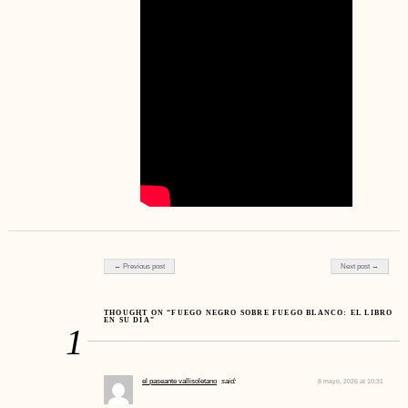
Post navigation
← Previous post
Next post →
THOUGHT ON “FUEGO NEGRO SOBRE FUEGO BLANCO: EL LIBRO
EN SU DÍA”
1
el paseante vallisoletano
said:
8 mayo, 2026 at 10:31