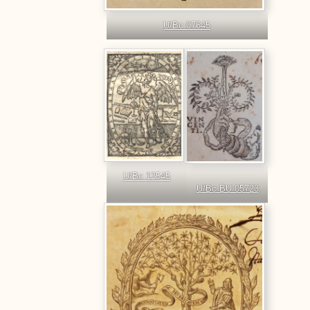
U/Bc 07645
U/Bc 12545
U/Bc BU 05723