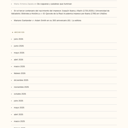
Maria Ximena Zapata
en
De cegueras y palabras que iluminan
En el tercer centenario del nacimiento del impresor Joaquín Ibarra y Marín (1725-2025) | Universidad de
Valladolid. Biblioteca Histórica
en
El Quixote de la Real Academia impreso por Ibarra (1780) en UVaDoc
Mariano Santander
en
Adam Smith en su 300 aniversario (III) : La editora
ARCHIVOS
julio 2026
junio 2026
mayo 2026
abril 2026
marzo 2026
febrero 2026
diciembre 2025
noviembre 2025
octubre 2025
julio 2025
mayo 2025
abril 2025
marzo 2025