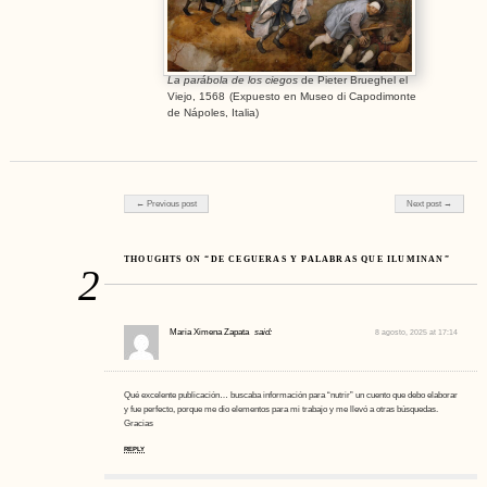
La parábola de los ciegos
de Pieter Brueghel el
Viejo, 1568
(Expuesto en Museo di Capodimonte
de Nápoles, Italia)
Post navigation
← Previous post
Next post →
THOUGHTS ON “DE CEGUERAS Y PALABRAS QUE ILUMINAN”
2
Maria Ximena Zapata
said:
8 agosto, 2025 at 17:14
Qué excelente publicación… buscaba información para “nutrir” un cuento que debo elaborar
y fue perfecto, porque me dio elementos para mi trabajo y me llevó a otras búsquedas.
Gracias
REPLY