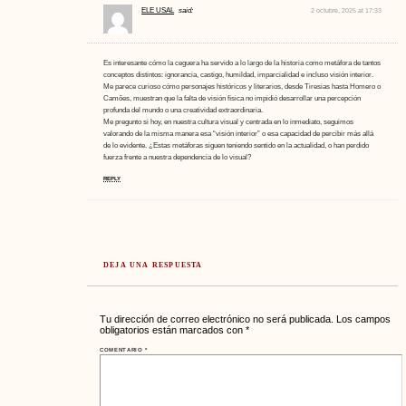
ELE USAL
said:
2 octubre, 2025 at 17:33
Es interesante cómo la ceguera ha servido a lo largo de la historia como metáfora de tantos
conceptos distintos: ignorancia, castigo, humildad, imparcialidad e incluso visión interior.
Me parece curioso cómo personajes históricos y literarios, desde Tiresias hasta Homero o
Camões, muestran que la falta de visión física no impidió desarrollar una percepción
profunda del mundo o una creatividad extraordinaria.
Me pregunto si hoy, en nuestra cultura visual y centrada en lo inmediato, seguimos
valorando de la misma manera esa “visión interior” o esa capacidad de percibir más allá
de lo evidente. ¿Estas metáforas siguen teniendo sentido en la actualidad, o han perdido
fuerza frente a nuestra dependencia de lo visual?
REPLY
DEJA UNA RESPUESTA
Tu dirección de correo electrónico no será publicada.
Los campos
obligatorios están marcados con
*
COMENTARIO
*