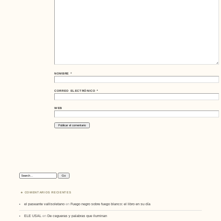
NOMBRE
*
CORREO ELECTRÓNICO
*
WEB
Search:
COMENTARIOS RECIENTES
el paseante vallisoletano
en
Fuego negro sobre fuego blanco: el libro en su día
ELE USAL
en
De cegueras y palabras que iluminan