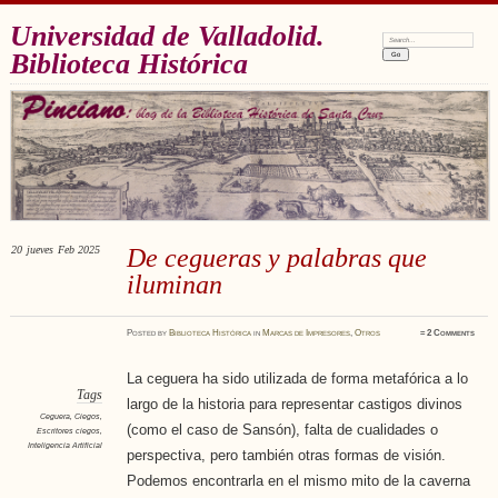
Universidad de Valladolid.
Search:
Biblioteca Histórica
20
jueves
Feb 2025
De cegueras y palabras que
iluminan
Posted
by
Biblioteca Histórica
in
Marcas de Impresores
,
Otros
≈
2 Comments
La ceguera ha sido utilizada de forma metafórica a lo
Tags
largo de la historia para representar castigos divinos
Ceguera
,
Ciegos
,
(como el caso de Sansón), falta de cualidades o
Escritores ciegos
,
Inteligencia Artificial
perspectiva, pero también otras formas de visión.
Podemos encontrarla en el mismo mito de la caverna