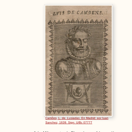
Camões, L. de.
Lusiadas
. En Madrid: por Iuan
Sanchez, 1639. Sign: U/Bc 07777