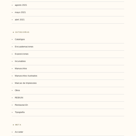
agosto 2021
mayo 2021
abril 2021
CATEGORÍAS
Catalógos
Encuadernaciones
Exposiciones
Incunables
Manuscritos
Manuscritos ilustrados
Marcas de Impresores
Otros
REBIUN
Restauración
Tipografía
META
Acceder