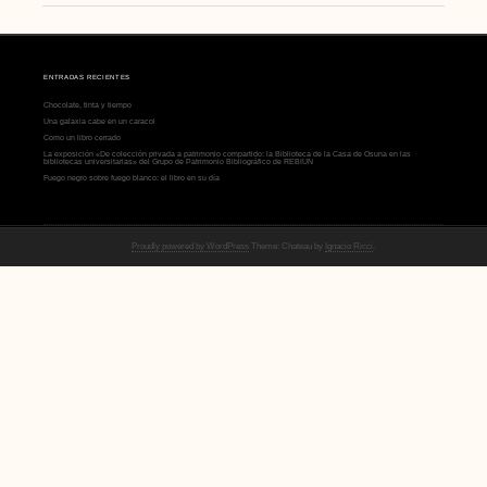
ENTRADAS RECIENTES
Chocolate, tinta y tiempo
Una galaxia cabe en un caracol
Como un libro cerrado
La exposición «De colección privada a patrimonio compartido: la Biblioteca de la Casa de Osuna en las
bibliotecas universitarias» del Grupo de Patrimonio Bibliográfico de REBIUN
Fuego negro sobre fuego blanco: el libro en su día
Proudly powered by WordPress
Theme: Chateau by
Ignacio Ricci
.