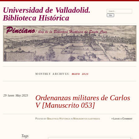
Universidad de Valladolid.
Search:
Biblioteca Histórica
MONTHLY ARCHIVES:
MAYO 2023
29
lunes
May 2023
Ordenanzas militares de Carlos
V [Manuscrito 053]
Posted
by
Biblioteca Histórica
in
Manuscritos ilustrados
≈
Leave a Comment
Tags