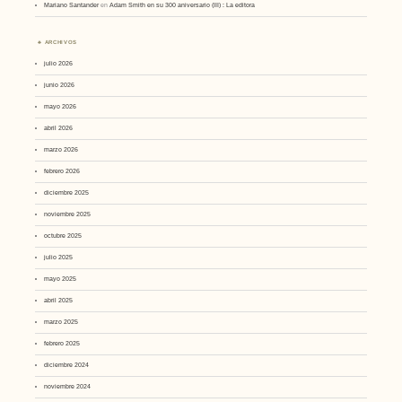
Mariano Santander
en
Adam Smith en su 300 aniversario (III) : La editora
ARCHIVOS
julio 2026
junio 2026
mayo 2026
abril 2026
marzo 2026
febrero 2026
diciembre 2025
noviembre 2025
octubre 2025
julio 2025
mayo 2025
abril 2025
marzo 2025
febrero 2025
diciembre 2024
noviembre 2024