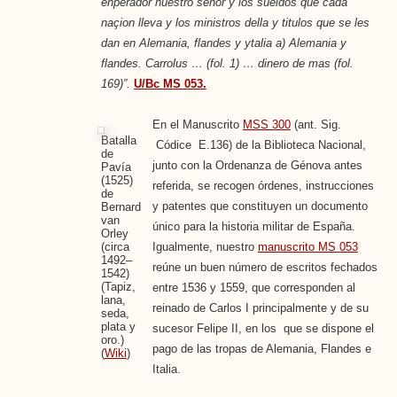
enperador nuestro señor y los sueldos que cada
naçion lleva y los ministros della y titulos que se les
dan en Alemania, flandes y ytalia a) Alemania y
flandes. Carrolus … (fol. 1) … dinero de mas (fol.
169)”.
U/Bc MS 053.
En el Manuscrito
MSS 300
(ant. Sig.
Batalla
Códice E.136) de la Biblioteca Nacional,
de
junto con la Ordenanza de Génova antes
Pavía
(1525)
referida, se recogen órdenes, instrucciones
de
y patentes que constituyen un documento
Bernard
van
único para la historia militar de España.
Orley
(circa
Igualmente, nuestro
manuscrito MS 053
1492–
reúne un buen número de escritos fechados
1542)
(Tapiz,
entre 1536 y 1559, que corresponden al
lana,
reinado de Carlos I principalmente y de su
seda,
plata y
sucesor Felipe II, en los que se dispone el
oro.)
pago de las tropas de Alemania, Flandes e
(
Wiki
)
Italia.