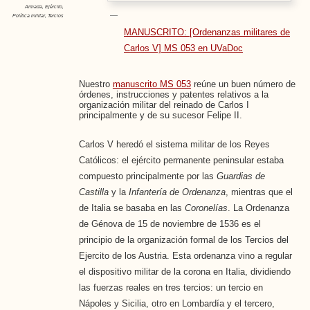
Armada
,
Ejército
,
Política militar
,
Tercios
MANUSCRITO: [Ordenanzas militares de
Carlos V] MS 053 en UVaDoc
Nuestro
manuscrito MS 053
reúne un buen número de
órdenes, instrucciones y patentes relativos a la
organización militar del reinado de Carlos I
principalmente y de su sucesor Felipe II.
Carlos V heredó el sistema militar de los Reyes
Católicos: el ejército permanente peninsular estaba
compuesto principalmente por las
Guardias de
Castilla
y la
Infantería de Ordenanza
, mientras que el
de Italia se basaba en las
Coronelías
. La Ordenanza
de Génova de 15 de noviembre de 1536 es el
principio de la organización formal de los Tercios del
Ejercito de los Austria. Esta ordenanza vino a regular
el dispositivo militar de la corona en Italia, dividiendo
las fuerzas reales en tres tercios: un tercio en
Nápoles y Sicilia, otro en Lombardía y el tercero,