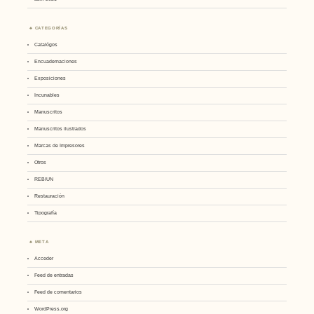
CATEGORÍAS
Catalógos
Encuadernaciones
Exposiciones
Incunables
Manuscritos
Manuscritos ilustrados
Marcas de Impresores
Otros
REBIUN
Restauración
Tipografía
META
Acceder
Feed de entradas
Feed de comentarios
WordPress.org