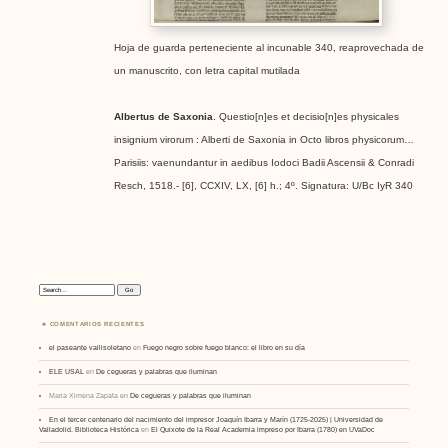
Hoja de guarda perteneciente al incunable 340, reaprovechada de
un manuscrito, con letra capital mutilada
Albertus de Saxonia
. Questio[n]es et decisio[n]es physicales
insignium virorum : Alberti de Saxonia in Octo libros physicorum…
Parisiis: vaenundantur in aedibus Iodoci Badii Ascensii & Conradi
Resch, 1518.- [6], CCXIV, LX, [6] h.; 4º. Signatura: U/Bc IyR 340
Search:
COMENTARIOS RECIENTES
el paseante vallisoletano
en
Fuego negro sobre fuego blanco: el libro en su día
ELE USAL
en
De cegueras y palabras que iluminan
Maria Ximena Zapata
en
De cegueras y palabras que iluminan
En el tercer centenario del nacimiento del impresor Joaquín Ibarra y Marín (1725-2025) | Universidad de
Valladolid. Biblioteca Histórica
en
El Quixote de la Real Academia impreso por Ibarra (1780) en UVaDoc