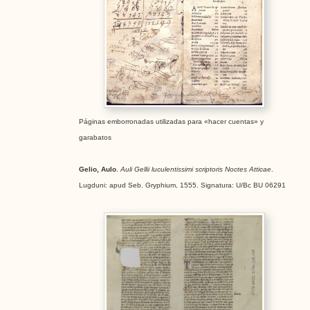
Páginas emborronadas utilizadas para «hacer cuentas» y
garabatos
Gelio, Aulo
.
Auli Gellii luculentissimi scriptoris Noctes Atticae
.
Lugduni: apud Seb. Gryphium, 1555. Signatura: U/Bc BU 06291