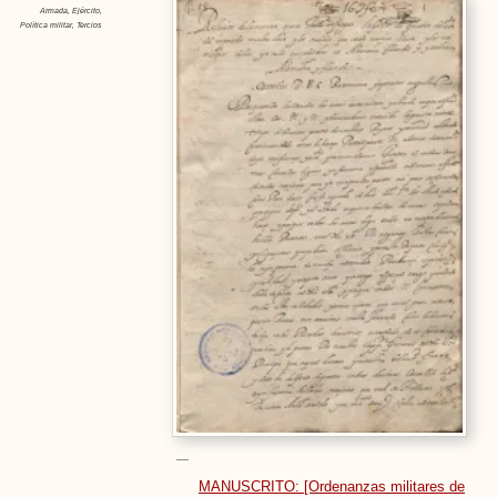
Armada
,
Ejército
,
Política militar
,
Tercios
MANUSCRITO: [Ordenanzas militares de