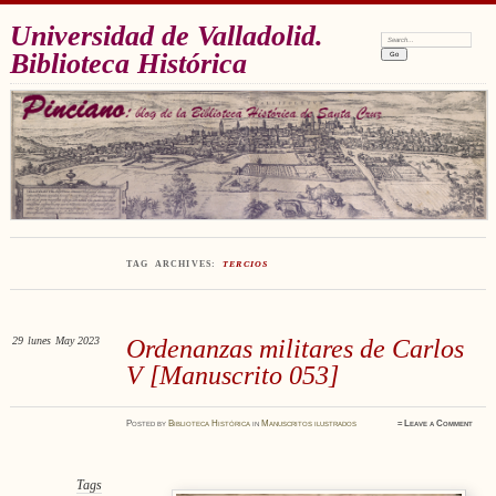
Universidad de Valladolid.
Search:
Biblioteca Histórica
TAG ARCHIVES:
TERCIOS
29
lunes
May 2023
Ordenanzas militares de Carlos
V [Manuscrito 053]
Posted
by
Biblioteca Histórica
in
Manuscritos ilustrados
≈
Leave a Comment
Tags