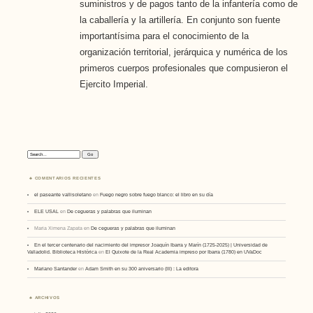
suministros y de pagos tanto de la infantería como de
la caballería y la artillería. En conjunto son fuente
importantísima para el conocimiento de la
organización territorial, jerárquica y numérica de los
primeros cuerpos profesionales que compusieron el
Ejercito Imperial.
Search:
COMENTARIOS RECIENTES
el paseante vallisoletano
en
Fuego negro sobre fuego blanco: el libro en su día
ELE USAL
en
De cegueras y palabras que iluminan
Maria Ximena Zapata
en
De cegueras y palabras que iluminan
En el tercer centenario del nacimiento del impresor Joaquín Ibarra y Marín (1725-2025) | Universidad de
Valladolid. Biblioteca Histórica
en
El Quixote de la Real Academia impreso por Ibarra (1780) en UVaDoc
Mariano Santander
en
Adam Smith en su 300 aniversario (III) : La editora
ARCHIVOS