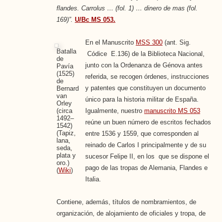
flandes. Carrolus … (fol. 1) … dinero de mas (fol.
169)”.
U/Bc MS 053.
En el Manuscrito
MSS 300
(ant. Sig.
Batalla
Códice E.136) de la Biblioteca Nacional,
de
junto con la Ordenanza de Génova antes
Pavía
(1525)
referida, se recogen órdenes, instrucciones
de
y patentes que constituyen un documento
Bernard
van
único para la historia militar de España.
Orley
(circa
Igualmente, nuestro
manuscrito MS 053
1492–
reúne un buen número de escritos fechados
1542)
(Tapiz,
entre 1536 y 1559, que corresponden al
lana,
reinado de Carlos I principalmente y de su
seda,
plata y
sucesor Felipe II, en los que se dispone el
oro.)
pago de las tropas de Alemania, Flandes e
(
Wiki
)
Italia.
Contiene, además, títulos de nombramientos, de
organización, de alojamiento de oficiales y tropa, de