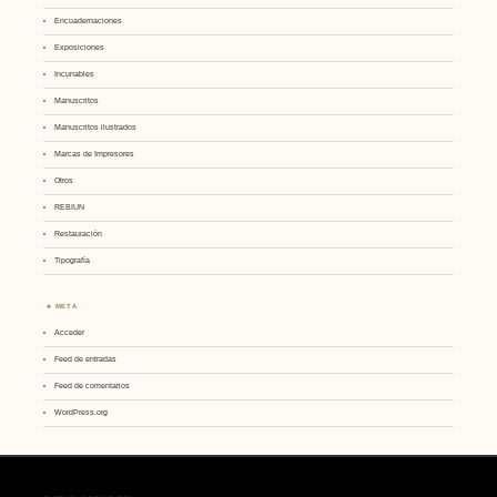
Encuadernaciones
Exposiciones
Incunables
Manuscritos
Manuscritos ilustrados
Marcas de Impresores
Otros
REBIUN
Restauración
Tipografía
META
Acceder
Feed de entradas
Feed de comentarios
WordPress.org