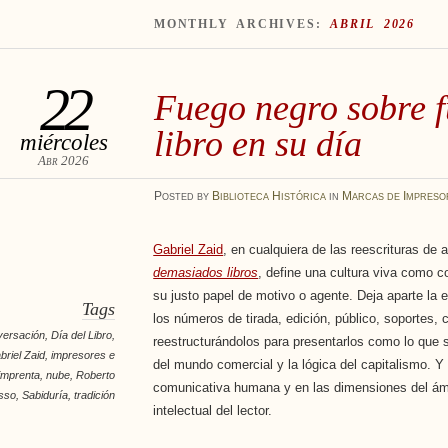
MONTHLY ARCHIVES:
ABRIL 2026
22
Fuego negro sobre f
libro en su día
miércoles
Abr 2026
Posted
by
Biblioteca Histórica
in
Marcas de Impreso
Gabriel Zaid
, en cualquiera de las reescrituras d
demasiados libros
, define una cultura viva como co
su justo papel de motivo o agente. Deja aparte la e
Tags
los números de tirada, edición, público, soportes, 
versación
,
Día del Libro
,
reestructurándolos para presentarlos como lo que 
briel Zaid
,
impresores e
del mundo comercial y la lógica del capitalismo. Y s
imprenta
,
nube
,
Roberto
comunicativa humana y en las dimensiones del ámb
sso
,
Sabiduría
,
tradición
intelectual del lector.