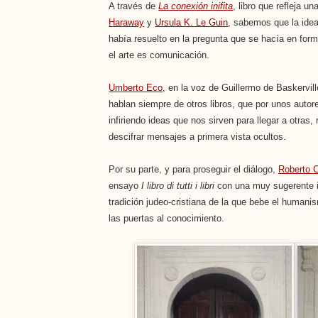
A través de
La conexión inifita
, libro que refleja 
Haraway
y
Ursula K. Le Guin
, sabemos que la ide
había resuelto en la pregunta que se hacía en form
el arte es comunicación.
Umberto Eco
, en la voz de Guillermo de Baskervill
hablan siempre de otros libros, que por unos auto
infiriendo ideas que nos sirven para llegar a otras,
descifrar mensajes a primera vista ocultos.
Por su parte, y para proseguir el diálogo,
Roberto 
ensayo
I libro di tutti i libri
con una muy sugerente in
tradición judeo-cristiana de la que bebe el humani
las puertas al conocimiento.