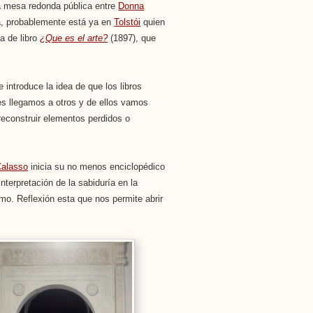
una mesa redonda pública entre
Donna
a, probablemente está ya en
Tolstói
quien
a de libro
¿Que es el arte?
(1897), que
e introduce la idea de que los libros
res llegamos a otros y de ellos vamos
 reconstruir elementos perdidos o
Calasso
inicia su no menos enciclopédico
terpretación de la sabiduría en la
smo. Reflexión esta que nos permite abrir