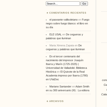
Search:
COMENTARIOS RECIENTES
el paseante vallisoletano
en
Fuego
negro sobre fuego blanco: el libro en
su día
ELE USAL
en
De cegueras y
palabras que iluminan
Maria Ximena Zapata
en
De
cegueras y palabras que iluminan
En el tercer centenario del
nacimiento del impresor Joaquín
Ibarra y Marín (1725-2025) |
Universidad de Valladolid. Biblioteca
Histórica
en
El Quixote de la Real
Academia impreso por Ibarra (1780)
en UVaDoc
con
Ga
Mariano Santander
en
Adam Smith
en su 300 aniversario (III) : La editora
Cala
ARCHIVOS