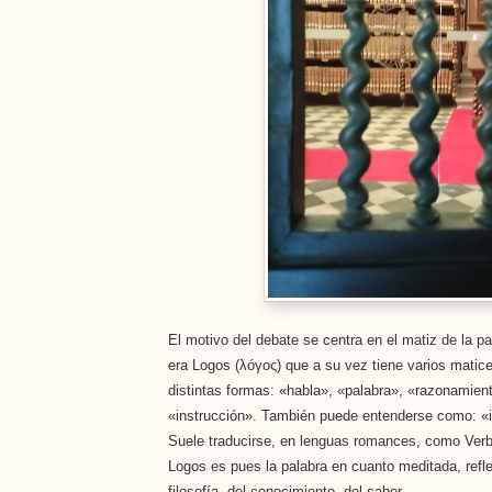
El motivo del debate se centra en el matiz de la pa
era Logos (λóγος) que a su vez tiene varios matice
distintas formas: «habla», «palabra», «razonamien
«instrucción». También puede entenderse como: «i
Suele traducirse, en lenguas romances, como Verbo 
Logos es pues la palabra en cuanto meditada, refle
filosofía, del conocimiento, del saber.