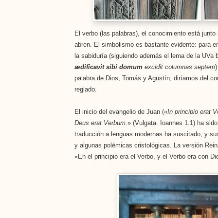
El verbo (las palabras), el conocimiento está junto
abren. El simbolismo es bastante evidente: para en
la sabiduría (siguiendo además el lema de la UVa
ædificavit sibi domum
excidit columnas septem
)
palabra de Dios, Tomás y Agustín, diríamos del c
reglado.
El inicio del evangelio de Juan («
In principio erat
Deus erat Verbum.
» (Vulgata. Ioannes 1.1) ha sid
traducción a lenguas modernas ha suscitado, y susc
y algunas polémicas cristológicas. La versión Rein
«En el principio era el Verbo, y el Verbo era con Di