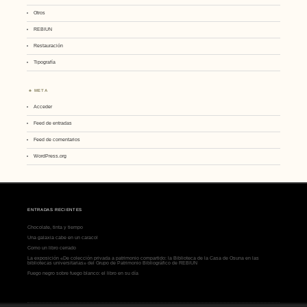
Otros
REBIUN
Restauración
Tipografía
META
Acceder
Feed de entradas
Feed de comentarios
WordPress.org
ENTRADAS RECIENTES
Chocolate, tinta y tiempo
Una galaxia cabe en un caracol
Como un libro cerrado
La exposición «De colección privada a patrimonio compartido: la Biblioteca de la Casa de Osuna en las
bibliotecas universitarias» del Grupo de Patrimonio Bibliográfico de REBIUN
Fuego negro sobre fuego blanco: el libro en su día