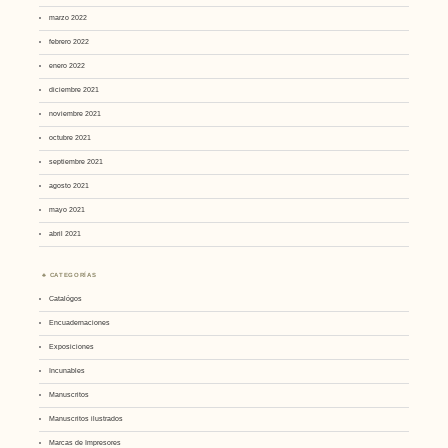
marzo 2022
febrero 2022
enero 2022
diciembre 2021
noviembre 2021
octubre 2021
septiembre 2021
agosto 2021
mayo 2021
abril 2021
CATEGORÍAS
Catalógos
Encuadernaciones
Exposiciones
Incunables
Manuscritos
Manuscritos ilustrados
Marcas de Impresores