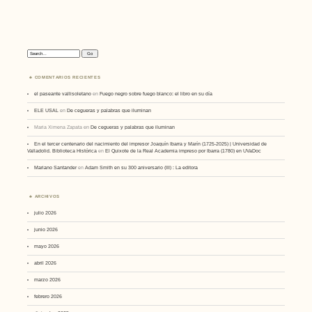
Search:
COMENTARIOS RECIENTES
el paseante vallisoletano
en
Fuego negro sobre fuego blanco: el libro en su día
ELE USAL
en
De cegueras y palabras que iluminan
Maria Ximena Zapata
en
De cegueras y palabras que iluminan
En el tercer centenario del nacimiento del impresor Joaquín Ibarra y Marín (1725-2025) | Universidad de
Valladolid. Biblioteca Histórica
en
El Quixote de la Real Academia impreso por Ibarra (1780) en UVaDoc
Mariano Santander
en
Adam Smith en su 300 aniversario (III) : La editora
ARCHIVOS
julio 2026
junio 2026
mayo 2026
abril 2026
marzo 2026
febrero 2026