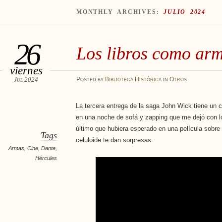
MONTHLY ARCHIVES:
JULIO 2024
26
Los libros como ar
viernes
Jul 2024
Posted
by
Biblioteca Histórica
in
Otros
La tercera entrega de la saga John Wick tiene un cu
en una noche de sofá y zapping que me dejó con lo
último que hubiera esperado en una película sobre 
Tags
celuloide te dan sorpresas.
Armas
,
Cine
,
Dante
,
Hércules