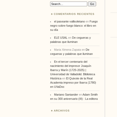
Search:
COMENTARIOS RECIENTES
el paseante vallisoletano
en
Fuego
negro sobre fuego blanco: el libro en
su día
ELE USAL
en
De cegueras y
palabras que iluminan
Maria Ximena Zapata
en
De
cegueras y palabras que iluminan
En el tercer centenario del
nacimiento del impresor Joaquín
Ibarra y Marín (1725-2025) |
Universidad de Valladolid. Biblioteca
Histórica
en
El Quixote de la Real
Academia impreso por Ibarra (1780)
en UVaDoc
Mariano Santander
en
Adam Smith
en su 300 aniversario (III) : La editora
ARCHIVOS