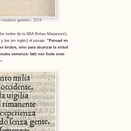
vniuerso genere», 1574.
ador serbio de la NBA Boban Marjanović),
 lee (en inglés) el pasaje:
“Pensad en
o brutos, sino para alcanzar la virtud
vostra semenza: fatti non foste viver
.
«