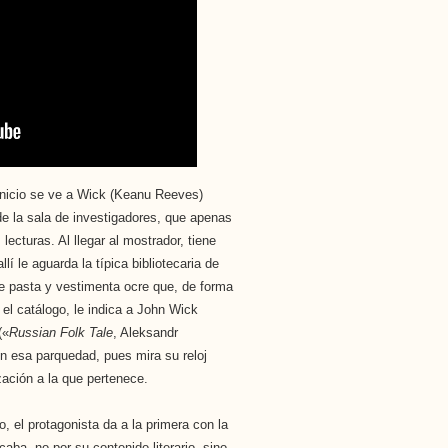
 inicio se ve a Wick (Keanu Reeves)
 de la sala de investigadores, que apenas
ecturas. Al llegar al mostrador, tiene
lí le aguarda la típica bibliotecaria de
de pasta y vestimenta ocre que, de forma
 el catálogo, le indica a John Wick
(«
Russian Folk Tale
, Aleksandr
en esa parquedad, pues mira su reloj
zación a la que pertenece.
 el protagonista da a la primera con la
caba, no por su contenido literario, sino