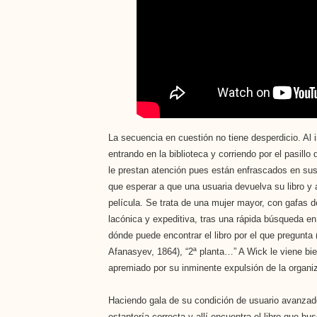
La secuencia en cuestión no tiene desperdicio. Al
entrando en la biblioteca y corriendo por el pasillo
le prestan atención pues están enfrascados en sus l
que esperar a que una usuaria devuelva su libro y al
película. Se trata de una mujer mayor, con gafas 
lacónica y expeditiva, tras una rápida búsqueda en
dónde puede encontrar el libro por el que pregunta 
Afanasyev, 1864), “2ª planta…” A Wick le viene bi
apremiado por su inminente expulsión de la organi
Haciendo gala de su condición de usuario avanzado,
estantería correcta y allí encuentra el libro que bus