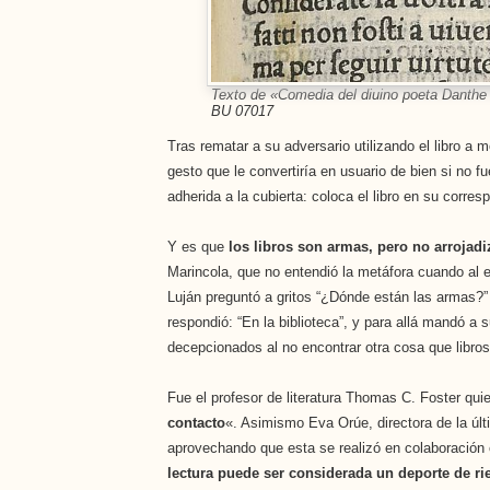
Texto de «Comedia del diuino poeta Danthe 
BU 07017
Tras rematar a su adversario utilizando el libro a
gesto que le convertiría en usuario de bien si no 
adherida a la cubierta: coloca el libro en su corres
Y es que
los libros son armas, pero no arrojadi
Marincola, que no entendió la metáfora cuando al e
Luján preguntó a gritos “¿Dónde están las armas?” 
respondió: “En la biblioteca”, y para allá mandó a
decepcionados al no encontrar otra cosa que libros
Fue el profesor de literatura Thomas C. Foster quie
contacto
«. Asimismo Eva Orúe, directora de la últ
aprovechando que esta se realizó en colaboración
lectura puede ser considerada un deporte de ri