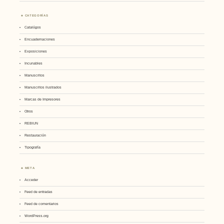
CATEGORÍAS
Catalógos
Encuadernaciones
Exposiciones
Incunables
Manuscritos
Manuscritos ilustrados
Marcas de Impresores
Otros
REBIUN
Restauración
Tipografía
META
Acceder
Feed de entradas
Feed de comentarios
WordPress.org