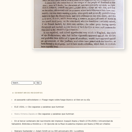
Search:
COMENTARIOS RECIENTES
el paseante vallisoletano
en
Fuego negro sobre fuego blanco: el libro en su día
ELE USAL
en
De cegueras y palabras que iluminan
Maria Ximena Zapata
en
De cegueras y palabras que iluminan
En el tercer centenario del nacimiento del impresor Joaquín Ibarra y Marín (1725-2025) | Universidad de
Valladolid. Biblioteca Histórica
en
El Quixote de la Real Academia impreso por Ibarra (1780) en UVaDoc
Mariano Santander
en
Adam Smith en su 300 aniversario (III) : La editora