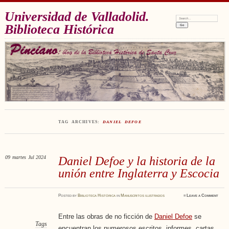
Universidad de Valladolid.
Search:
Biblioteca Histórica
TAG ARCHIVES:
DANIEL DEFOE
09
martes
Jul 2024
Daniel Defoe y la historia de la
unión entre Inglaterra y Escocia
Posted
by
Biblioteca Histórica
in
Manuscritos ilustrados
≈
Leave a Comment
Entre las obras de no ficción de
Daniel Defoe
se
Tags
encuentran los numerosos escritos, informes, cartas