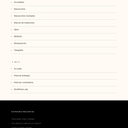
Incunables
Manuscritos
Manuscritos ilustrados
Marcas de Impresores
Otros
REBIUN
Restauración
Tipografía
META
Acceder
Feed de entradas
Feed de comentarios
WordPress.org
ENTRADAS RECIENTES
Chocolate, tinta y tiempo
Una galaxia cabe en un caracol
Como un libro cerrado