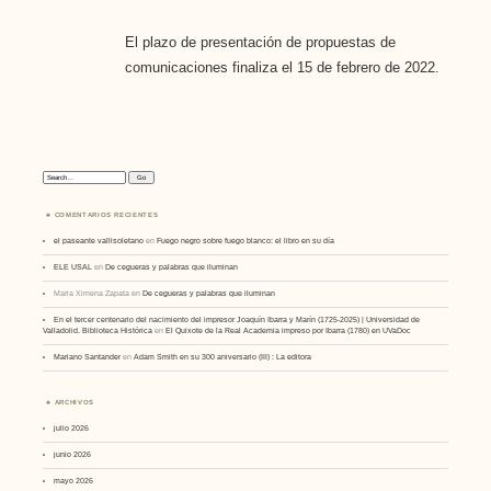
El plazo de presentación de propuestas de
comunicaciones finaliza
el 15 de febrero de 2022.
Search:
COMENTARIOS RECIENTES
el paseante vallisoletano
en
Fuego negro sobre fuego blanco: el libro en su día
ELE USAL
en
De cegueras y palabras que iluminan
Maria Ximena Zapata
en
De cegueras y palabras que iluminan
En el tercer centenario del nacimiento del impresor Joaquín Ibarra y Marín (1725-2025) | Universidad de
Valladolid. Biblioteca Histórica
en
El Quixote de la Real Academia impreso por Ibarra (1780) en UVaDoc
Mariano Santander
en
Adam Smith en su 300 aniversario (III) : La editora
ARCHIVOS
julio 2026
junio 2026
mayo 2026