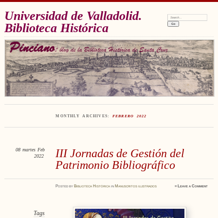
Universidad de Valladolid.
Search:
Biblioteca Histórica
MONTHLY ARCHIVES:
FEBRERO 2022
08
martes
Feb
III Jornadas de Gestión del
2022
Patrimonio Bibliográfico
Posted
by
Biblioteca Histórica
in
Manuscritos ilustrados
≈
Leave a Comment
Tags