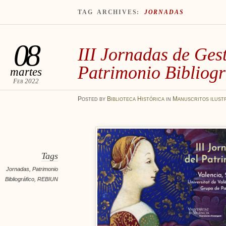
TAG ARCHIVES:
JORNADAS
08
III Jornadas de Gest
Patrimonio Bibliogr
martes
Feb 2022
Posted
by
Biblioteca Histórica
in
Manuscritos ilust
Tags
Jornadas
,
Patrimonio
Bibliográfico
,
REBIUN