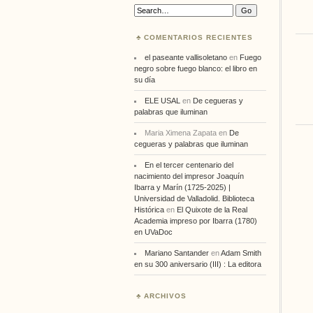
Search:
COMENTARIOS RECIENTES
el paseante vallisoletano
en
Fuego
negro sobre fuego blanco: el libro en
su día
ELE USAL
en
De cegueras y
palabras que iluminan
Maria Ximena Zapata
en
De
cegueras y palabras que iluminan
En el tercer centenario del
nacimiento del impresor Joaquín
Ibarra y Marín (1725-2025) |
Universidad de Valladolid. Biblioteca
Histórica
en
El Quixote de la Real
Academia impreso por Ibarra (1780)
en UVaDoc
Mariano Santander
en
Adam Smith
en su 300 aniversario (III) : La editora
ARCHIVOS