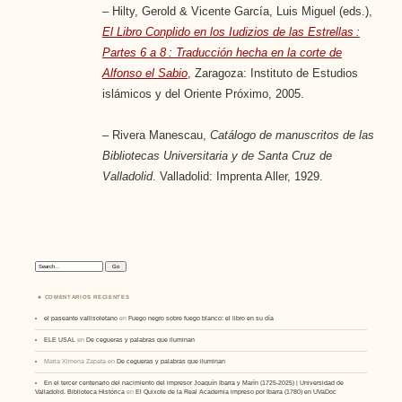
– Hilty, Gerold & Vicente García, Luis Miguel (eds.),
El Libro Conplido en los Iudizios de las Estrellas :
Partes 6 a 8 : Traducción hecha en la corte de
Alfonso el Sabio
, Zaragoza: Instituto de Estudios
islámicos y del Oriente Próximo, 2005.
– Rivera Manescau,
Catálogo de manuscritos de las
Bibliotecas Universitaria y de Santa Cruz de
Valladolid
. Valladolid: Imprenta Aller, 1929.
Search:
COMENTARIOS RECIENTES
el paseante vallisoletano
en
Fuego negro sobre fuego blanco: el libro en su día
ELE USAL
en
De cegueras y palabras que iluminan
Maria Ximena Zapata
en
De cegueras y palabras que iluminan
En el tercer centenario del nacimiento del impresor Joaquín Ibarra y Marín (1725-2025) | Universidad de
Valladolid. Biblioteca Histórica
en
El Quixote de la Real Academia impreso por Ibarra (1780) en UVaDoc