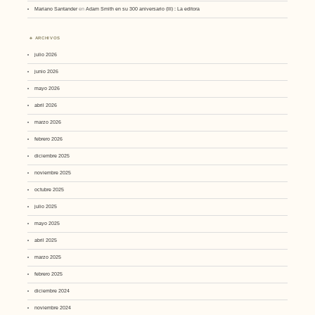
Mariano Santander
en
Adam Smith en su 300 aniversario (III) : La editora
ARCHIVOS
julio 2026
junio 2026
mayo 2026
abril 2026
marzo 2026
febrero 2026
diciembre 2025
noviembre 2025
octubre 2025
julio 2025
mayo 2025
abril 2025
marzo 2025
febrero 2025
diciembre 2024
noviembre 2024