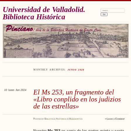
Universidad de Valladolid.
Search:
Biblioteca Histórica
MONTHLY ARCHIVES:
JUNIO 2024
10
lunes
Jun 2024
El Ms 253, un fragmento del
«Libro conplido en los judizios
de las estrellas»
Posted
by
Biblioteca Histórica
in
Manuscritos
≈
Leave a Comment
Nuestro
Ms 253
es copia de las partes quinta y sexta