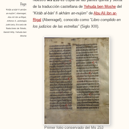
Tags
de la traducción castellana de
Yehuda ben Moshe
del
"Kitāb al-bāri' fi akhām
“
Kitāb al-bāri’ fi akhām an-nujūm
” de
Abu Ali ibn ar-
an-nujūm"
,
Abenragel
,
Abu Ali ibn ar-Rigal
,
Rigal
(Abenragel), conocido como “
Libro complido en
Alfonso X
,
astrología
judiciaria
,
Escuela de
los judizios de las estrellas
” (Siglo XIII).
Traductores de Toledo
,
Gerold Hilty
,
Yehuda ben
Moshe
Primer folio conservado del Ms 253