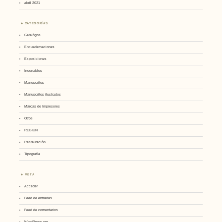
abril 2021
CATEGORÍAS
Catalógos
Encuadernaciones
Exposiciones
Incunables
Manuscritos
Manuscritos ilustrados
Marcas de Impresores
Otros
REBIUN
Restauración
Tipografía
META
Acceder
Feed de entradas
Feed de comentarios
WordPress.org