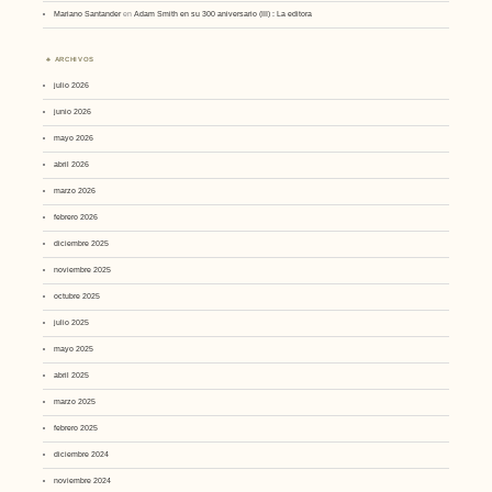
Mariano Santander
en
Adam Smith en su 300 aniversario (III) : La editora
ARCHIVOS
julio 2026
junio 2026
mayo 2026
abril 2026
marzo 2026
febrero 2026
diciembre 2025
noviembre 2025
octubre 2025
julio 2025
mayo 2025
abril 2025
marzo 2025
febrero 2025
diciembre 2024
noviembre 2024