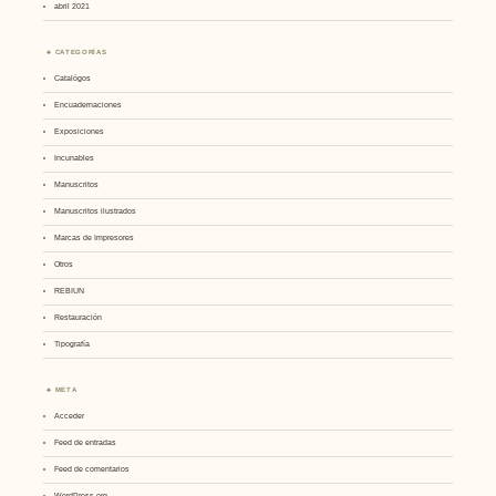
abril 2021
CATEGORÍAS
Catalógos
Encuadernaciones
Exposiciones
Incunables
Manuscritos
Manuscritos ilustrados
Marcas de Impresores
Otros
REBIUN
Restauración
Tipografía
META
Acceder
Feed de entradas
Feed de comentarios
WordPress.org