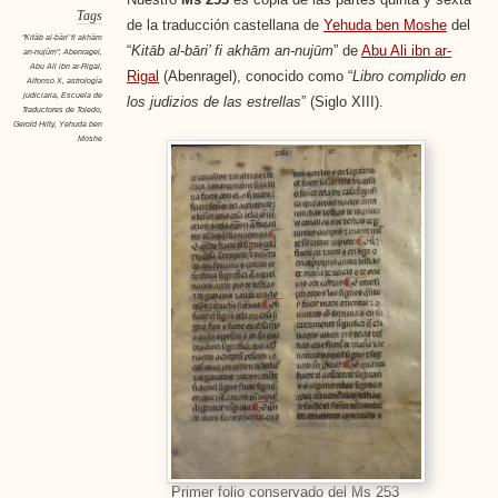
Tags
de la traducción castellana de
Yehuda ben Moshe
del
"Kitāb al-bāri' fi akhām
“
Kitāb al-bāri’ fi akhām an-nujūm
” de
Abu Ali ibn ar-
an-nujūm"
,
Abenragel
,
Abu Ali ibn ar-Rigal
,
Rigal
(Abenragel), conocido como “
Libro complido en
Alfonso X
,
astrología
judiciaria
,
Escuela de
los judizios de las estrellas
” (Siglo XIII).
Traductores de Toledo
,
Gerold Hilty
,
Yehuda ben
Moshe
Primer folio conservado del Ms 253