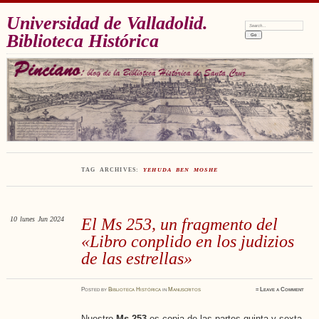
Universidad de Valladolid.
Search:
Biblioteca Histórica
TAG ARCHIVES:
YEHUDA BEN MOSHE
10
lunes
Jun 2024
El Ms 253, un fragmento del
«Libro conplido en los judizios
de las estrellas»
Posted
by
Biblioteca Histórica
in
Manuscritos
≈
Leave a Comment
Nuestro
Ms 253
es copia de las partes quinta y sexta