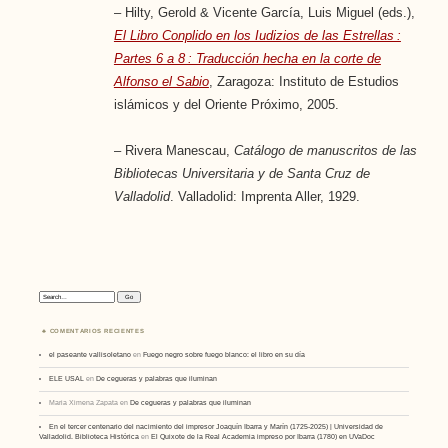
– Hilty, Gerold & Vicente García, Luis Miguel (eds.),
El Libro Conplido en los Iudizios de las Estrellas :
Partes 6 a 8 : Traducción hecha en la corte de
Alfonso el Sabio
, Zaragoza: Instituto de Estudios
islámicos y del Oriente Próximo, 2005.
– Rivera Manescau,
Catálogo de manuscritos de las
Bibliotecas Universitaria y de Santa Cruz de
Valladolid
. Valladolid: Imprenta Aller, 1929.
Search:
COMENTARIOS RECIENTES
el paseante vallisoletano
en
Fuego negro sobre fuego blanco: el libro en su día
ELE USAL
en
De cegueras y palabras que iluminan
Maria Ximena Zapata
en
De cegueras y palabras que iluminan
En el tercer centenario del nacimiento del impresor Joaquín Ibarra y Marín (1725-2025) | Universidad de
Valladolid. Biblioteca Histórica
en
El Quixote de la Real Academia impreso por Ibarra (1780) en UVaDoc