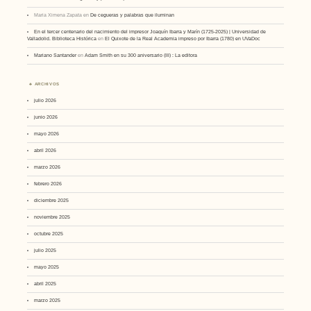
Maria Ximena Zapata
en
De cegueras y palabras que iluminan
En el tercer centenario del nacimiento del impresor Joaquín Ibarra y Marín (1725-2025) | Universidad de
Valladolid. Biblioteca Histórica
en
El Quixote de la Real Academia impreso por Ibarra (1780) en UVaDoc
Mariano Santander
en
Adam Smith en su 300 aniversario (III) : La editora
ARCHIVOS
julio 2026
junio 2026
mayo 2026
abril 2026
marzo 2026
febrero 2026
diciembre 2025
noviembre 2025
octubre 2025
julio 2025
mayo 2025
abril 2025
marzo 2025