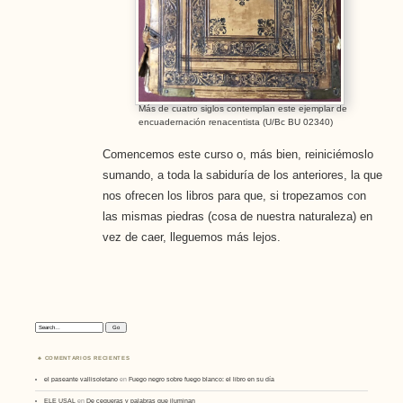
Más de cuatro siglos contemplan este ejemplar de
encuadernación renacentista (U/Bc BU 02340)
Comencemos este curso o, más bien, reiniciémoslo
sumando, a toda la sabiduría de los anteriores, la que
nos ofrecen los libros para que, si tropezamos con
las mismas piedras (cosa de nuestra naturaleza) en
vez de caer, lleguemos más lejos.
Search:
COMENTARIOS RECIENTES
el paseante vallisoletano
en
Fuego negro sobre fuego blanco: el libro en su día
ELE USAL
en
De cegueras y palabras que iluminan