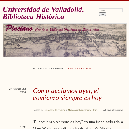
Universidad de Valladolid.
Search:
Biblioteca Histórica
MONTHLY ARCHIVES:
SEPTIEMBRE 2024
27
viernes
Sep
Como decíamos ayer, el
2024
comienzo siempre es hoy
Posted
by
Biblioteca Histórica
in
Marcas de Impresores
,
Otros
≈
Leave a Comment
“El comienzo siempre es hoy” es una frase atribuida a
Tags
Mary Wollstonecraft, madre de Mary W. Shelley, la