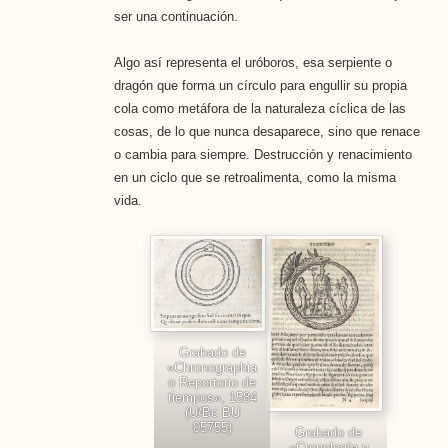
ser una continuación.
Algo así representa el uróboros, esa serpiente o
dragón que forma un círculo para engullir su propia
cola como metáfora de la naturaleza cíclica de las
cosas, de lo que nunca desaparece, sino que renace
o cambia para siempre. Destrucción y renacimiento
en un ciclo que se retroalimenta, como la misma
vida.
Grabado de
«Chronographia
o Reportorio de
tiempos», 1584
(U/Bc BU
05755)
Grabado de
«Cronología y