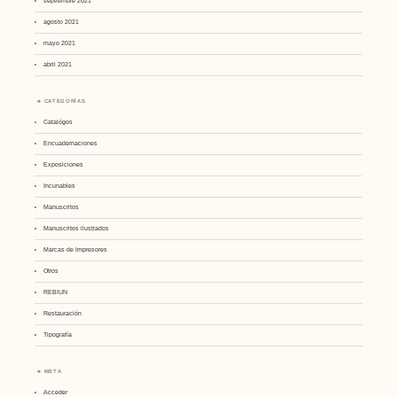
septiembre 2021
agosto 2021
mayo 2021
abril 2021
CATEGORÍAS
Catalógos
Encuadernaciones
Exposiciones
Incunables
Manuscritos
Manuscritos ilustrados
Marcas de Impresores
Otros
REBIUN
Restauración
Tipografía
META
Acceder