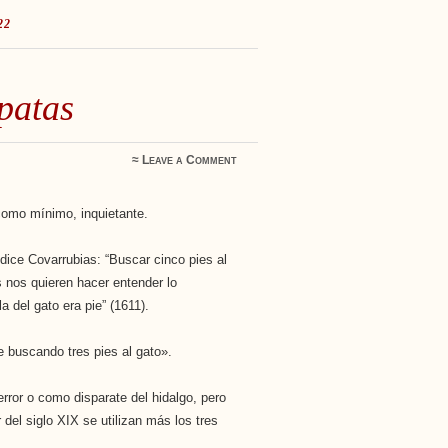
22
patas
≈
Leave a Comment
 como mínimo, inquietante.
 dice Covarrubias: “Buscar cinco pies al
s nos quieren hacer entender lo
a del gato era pie” (1611).
e buscando tres pies al gato».
error o como disparate del hidalgo, pero
 del siglo XIX se utilizan más los tres