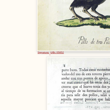
Signatura:
U/Bc 05852