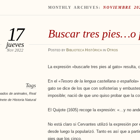
MONTHLY ARCHIVES:
NOVIEMBRE 20
17
Buscar tres pies…o 
jueves
Nov 2022
Posted
by
Biblioteca Histórica
in
Otros
La expresión «buscarle tres pies al gato» resulta,
En el «
Tesoro de la lengua castellana o española
»
Tags
gato se dice de los que con sofisterías y embuste
ados de animales
,
Real
imposible; nació de que uno quiso probar que la col
nete de Historia Natural
El Quijote (1605) recoge la expresión: «…y no and
No está claro si Cervantes utilizó la expresión por 
desde luego la popularizó. Tanto es así que a partir
pies que los cinco.