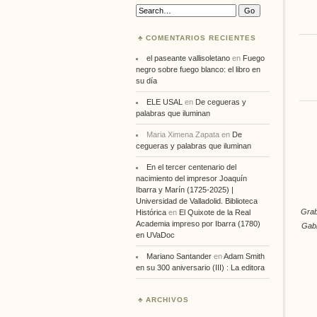
Search:
COMENTARIOS RECIENTES
el paseante vallisoletano
en
Fuego
negro sobre fuego blanco: el libro en
su día
ELE USAL
en
De cegueras y
palabras que iluminan
Maria Ximena Zapata
en
De
cegueras y palabras que iluminan
En el tercer centenario del
nacimiento del impresor Joaquín
Ibarra y Marín (1725-2025) |
Universidad de Valladolid. Biblioteca
Grab
Histórica
en
El Quixote de la Real
Academia impreso por Ibarra (1780)
Gabi
en UVaDoc
Mariano Santander
en
Adam Smith
en su 300 aniversario (III) : La editora
ARCHIVOS