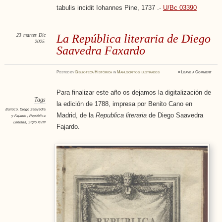
tabulis incidit Iohannes Pine, 1737 .-
U/Bc 03390
23
martes
Dic
La República literaria de Diego
2025
Saavedra Faxardo
Posted
by
Biblioteca Histórica
in
Manuscritos ilustrados
≈
Leave a Comment
Para finalizar este año os dejamos la digitalización de
Tags
la edición de 1788, impresa por Benito Cano en
Barroco
,
Diego Saavedra
Madrid, de la
Republica literaria
de Diego Saavedra
y Fajardo ; República
Literaria
,
Siglo XVIII
Fajardo.