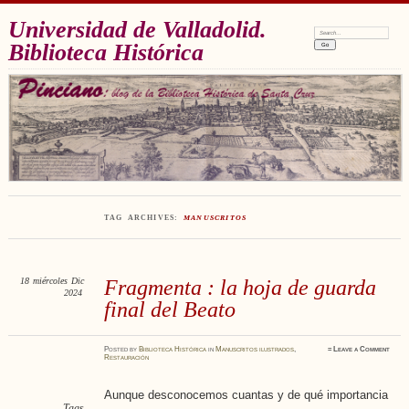
Universidad de Valladolid.
Search:
Biblioteca Histórica
TAG ARCHIVES:
MANUSCRITOS
18
miércoles
Dic
Fragmenta : la hoja de guarda
2024
final del Beato
Posted
by
Biblioteca Histórica
in
Manuscritos ilustrados
,
≈
Leave a Comment
Restauración
Aunque desconocemos cuantas y de qué importancia
Tags