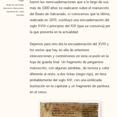
fueron las reencuadernaciones que a lo largo de sus
Beato de Valcavado
,
más de 1000 años se realizaron sobre el manuscrito
Breviarios
,
Manuscritos
,
Restauración
,
Santa
del Beato de Valcavado, sí conocemos que la última,
Leocadia
realizada en 1970, sustituyó una encuadernación del
siglo XVIII o principios del XIX (que se conserva) por
la que presenta en la actualidad.
Dejemos para otro día la encuadernación del XVIII y
los restos que hay en ella de anteriores
intervenciones y centrémonos en esta ocasión en la
hoja de guarda final. Un fragmento de pergamino
manuscrito, con algunas pérdidas, de textura y color
diferente al resto, a dos tintas (negro rojo), en letra
probablemente del siglo XIII, con una estilizada
ilustración en la capitular y un fragmento de partitura
en el verso.