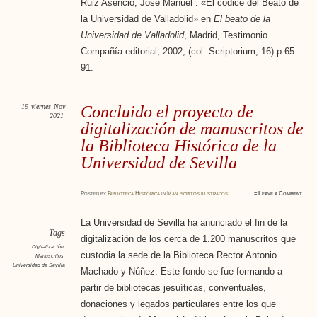
Ruiz Asencio, José Manuel : «El códice del Beato de
la Universidad de Valladolid» en
El beato de la
Universidad de Valladolid
, Madrid, Testimonio
Compañía editorial, 2002, (col. Scriptorium, 16) p.65-
91.
19
viernes
Nov
Concluido el proyecto de
2021
digitalización de manuscritos de
la Biblioteca Histórica de la
Universidad de Sevilla
Posted
by
Biblioteca Histórica
in
Manuscritos ilustrados
≈
Leave a Comment
La Universidad de Sevilla ha anunciado el fin de la
Tags
digitalización de los cerca de 1.200 manuscritos que
Digitalización
,
custodia la sede de la Biblioteca Rector Antonio
Manuscritos
,
Universidad de Sevilla
Machado y Núñez. Este fondo se fue formando a
partir de bibliotecas jesuíticas, conventuales,
donaciones y legados particulares entre los que