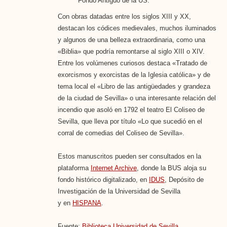
Fondo Antiguo de la US.
Con obras datadas entre los siglos XIII y XX,
destacan los códices medievales, muchos iluminados
y algunos de una belleza extraordinaria, como una
«Biblia» que podría remontarse al siglo XIII o XIV.
Entre los volúmenes curiosos destaca «Tratado de
exorcismos y exorcistas de la Iglesia católica» y de
tema local el «Libro de las antigüedades y grandeza
de la ciudad de Sevilla» o una interesante relación del
incendio que asoló en 1792 el teatro El Coliseo de
Sevilla, que lleva por título «Lo que sucedió en el
corral de comedias del Coliseo de Sevilla».
Estos manuscritos pueden ser consultados en la
plataforma
Internet Archive
, donde la BUS aloja su
fondo histórico digitalizado, en
IDUS
, Depósito de
Investigación de la Universidad de Sevilla
y en
HISPANA
.
Fuente:
Biblioteca Universidad de Sevilla