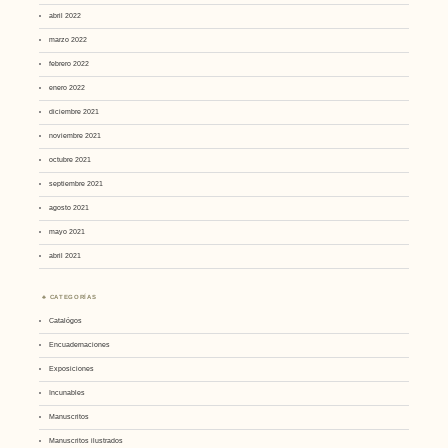
abril 2022
marzo 2022
febrero 2022
enero 2022
diciembre 2021
noviembre 2021
octubre 2021
septiembre 2021
agosto 2021
mayo 2021
abril 2021
CATEGORÍAS
Catalógos
Encuadernaciones
Exposiciones
Incunables
Manuscritos
Manuscritos ilustrados