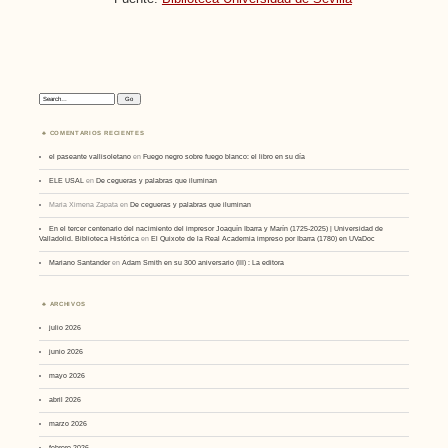
Search:
COMENTARIOS RECIENTES
el paseante vallisoletano
en
Fuego negro sobre fuego blanco: el libro en su día
ELE USAL
en
De cegueras y palabras que iluminan
Maria Ximena Zapata
en
De cegueras y palabras que iluminan
En el tercer centenario del nacimiento del impresor Joaquín Ibarra y Marín (1725-2025) | Universidad de
Valladolid. Biblioteca Histórica
en
El Quixote de la Real Academia impreso por Ibarra (1780) en UVaDoc
Mariano Santander
en
Adam Smith en su 300 aniversario (III) : La editora
ARCHIVOS
julio 2026
junio 2026
mayo 2026
abril 2026
marzo 2026
febrero 2026