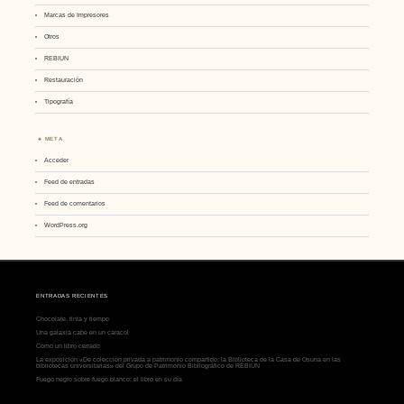
Marcas de Impresores
Otros
REBIUN
Restauración
Tipografía
META
Acceder
Feed de entradas
Feed de comentarios
WordPress.org
ENTRADAS RECIENTES
Chocolate, tinta y tiempo
Una galaxia cabe en un caracol
Como un libro cerrado
La exposición «De colección privada a patrimonio compartido: la Biblioteca de la Casa de Osuna en las
bibliotecas universitarias» del Grupo de Patrimonio Bibliográfico de REBIUN
Fuego negro sobre fuego blanco: el libro en su día