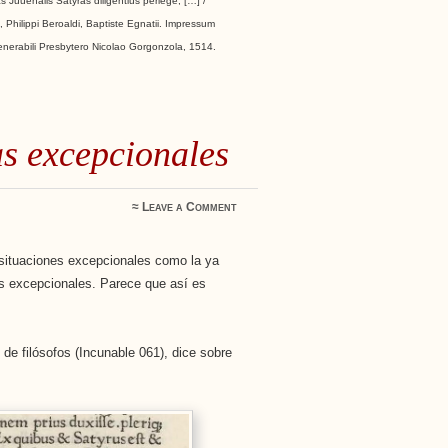
s Juuenalis Satyras diligentius perlege, […] /
, Philippi Beroaldi, Baptiste Egnatii. Impressum
nerabili Presbytero Nicolao Gorgonzola, 1514.
s excepcionales
≈
Leave a Comment
situaciones excepcionales como la ya
s excepcionales. Parece que así es
 de filósofos (Incunable 061), dice sobre