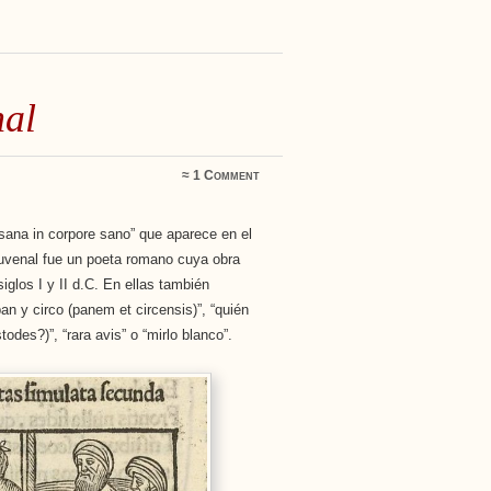
nal
≈
1 Comment
sana in corpore sano” que aparece en el
uvenal fue un poeta romano cuya obra
iglos I y II d.C. En ellas también
n y circo (panem et circensis)”, “quién
todes?)”, “rara avis” o “mirlo blanco”.