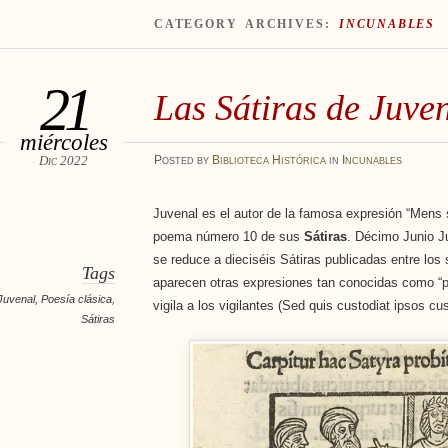
CATEGORY ARCHIVES:
INCUNABLES
21
Las Sátiras de Juve
miércoles
Dic 2022
Posted
by
Biblioteca Histórica
in
Incunables
Juvenal es el autor de la famosa expresión “Mens 
poema número 10 de sus
Sátiras
. Décimo Junio J
se reduce a dieciséis Sátiras publicadas entre los s
Tags
aparecen otras expresiones tan conocidas como “pa
Juvenal
,
Poesía clásica
,
vigila a los vigilantes (Sed quis custodiat ipsos cus
Sátiras