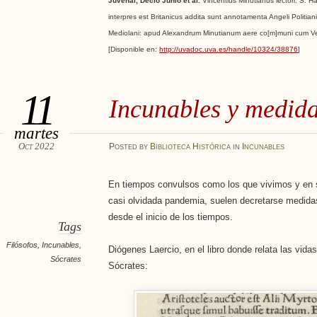
Juvenal, Decio Junio et al.
Vincentius Minutianus lectori. S. Ha
interpres est Britanicus addita sunt annotamenta Angeli Politiani
Mediolani: apud Alexandrum Minutianum aere co[m]muni cum Ve
[Disponible en:
http://uvadoc.uva.es/handle/10324/38876
]
11
Incunables y medida
martes
Oct 2022
Posted
by
Biblioteca Histórica
in
Incunables
En tiempos convulsos como los que vivimos y en 
casi olvidada pandemia, suelen decretarse medida
desde el inicio de los tiempos.
Tags
Filósofos
,
Incunables
,
Diógenes Laercio, en el libro donde relata las vidas
Sócrates
Sócrates: