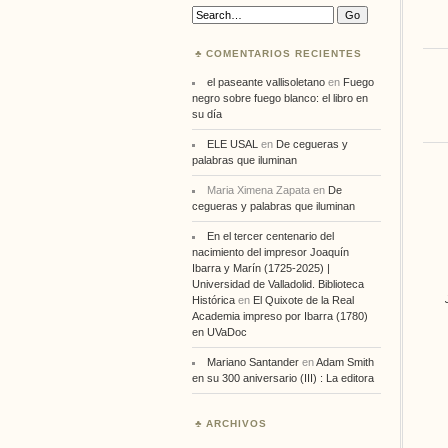
Search:
COMENTARIOS RECIENTES
el paseante vallisoletano
en
Fuego
negro sobre fuego blanco: el libro en
su día
ELE USAL
en
De cegueras y
palabras que iluminan
Maria Ximena Zapata
en
De
cegueras y palabras que iluminan
En el tercer centenario del
nacimiento del impresor Joaquín
Ibarra y Marín (1725-2025) |
Universidad de Valladolid. Biblioteca
Histórica
en
El Quixote de la Real
Academia impreso por Ibarra (1780)
en UVaDoc
Mariano Santander
en
Adam Smith
en su 300 aniversario (III) : La editora
ARCHIVOS