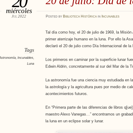
20
20 de julio: Día de 
miércoles
Jul 2022
Posted
by
Biblioteca Histórica
in
Incunables
Tal día como hoy, el 20 de julio de 1969, la Misión
primer aterrizaje humano en la luna. Por ello la 
declaró el 20 de julio como Día Internacional de la
Tags
Astronomía
,
Incunables
,
Los primeros en caminar por la superficie lunar fu
Luna
Edwin Aldrin, concretamente al sur del Mar de la Tra
La astronomía fue una ciencia muy estudiada en la
la astrología y la agricultura pues por medio de ca
acontecimientos futuros.
En “Primera parte de las diferencias de libros q[ue
maestro Alexo Vanegas…” encontramos un grabado 
la luna en un eclipse solar y lunar.