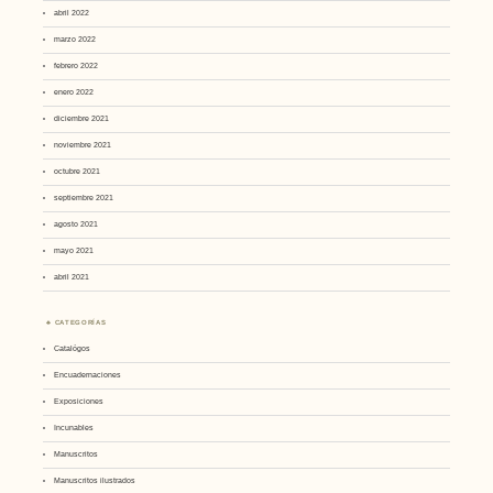
abril 2022
marzo 2022
febrero 2022
enero 2022
diciembre 2021
noviembre 2021
octubre 2021
septiembre 2021
agosto 2021
mayo 2021
abril 2021
CATEGORÍAS
Catalógos
Encuadernaciones
Exposiciones
Incunables
Manuscritos
Manuscritos ilustrados