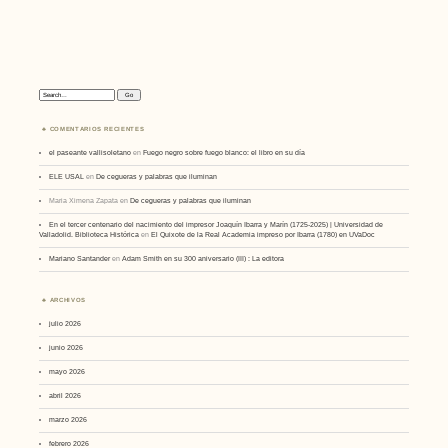
Search:
COMENTARIOS RECIENTES
el paseante vallisoletano
en
Fuego negro sobre fuego blanco: el libro en su día
ELE USAL
en
De cegueras y palabras que iluminan
Maria Ximena Zapata
en
De cegueras y palabras que iluminan
En el tercer centenario del nacimiento del impresor Joaquín Ibarra y Marín (1725-2025) | Universidad de
Valladolid. Biblioteca Histórica
en
El Quixote de la Real Academia impreso por Ibarra (1780) en UVaDoc
Mariano Santander
en
Adam Smith en su 300 aniversario (III) : La editora
ARCHIVOS
julio 2026
junio 2026
mayo 2026
abril 2026
marzo 2026
febrero 2026