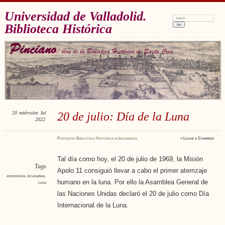
Universidad de Valladolid.
Search:
Biblioteca Histórica
20
miércoles
Jul
20 de julio: Día de la Luna
2022
Posted
by
Biblioteca Histórica
in
Incunables
≈
Leave a Comment
Tal día como hoy, el 20 de julio de 1969, la Misión
Tags
Apolo 11 consiguió llevar a cabo el primer aterrizaje
Astronomía
,
Incunables
,
humano en la luna. Por ello la Asamblea General de
Luna
las Naciones Unidas declaró el 20 de julio como Día
Internacional de la Luna.