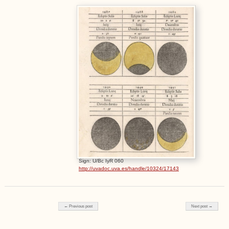
Sign: U/Bc IyR 060
http://uvadoc.uva.es/handle/10324/17143
Post navigation
← Previous post
Next post →