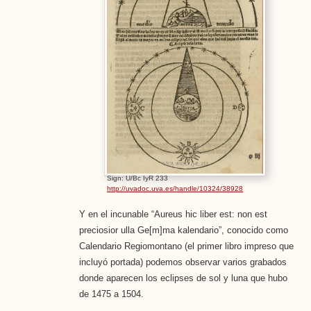
Sign: U/Bc IyR 233
http://uvadoc.uva.es/handle/10324/38928
Y en el incunable “Aureus hic liber est: non est
preciosior ulla Ge[m]ma kalendario”, conocido como
Calendario Regiomontano (el primer libro impreso que
incluyó portada) podemos observar varios grabados
donde aparecen los eclipses de sol y luna que hubo
de 1475 a 1504.