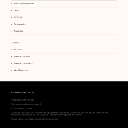
Marcas de Impresores
Otros
REBIUN
Restauración
Tipografía
META
Acceder
Feed de entradas
Feed de comentarios
WordPress.org
ENTRADAS RECIENTES
Chocolate, tinta y tiempo
Una galaxia cabe en un caracol
Como un libro cerrado
La exposición «De colección privada a patrimonio compartido: la Biblioteca de la Casa de Osuna en las
bibliotecas universitarias» del Grupo de Patrimonio Bibliográfico de REBIUN
Fuego negro sobre fuego blanco: el libro en su día