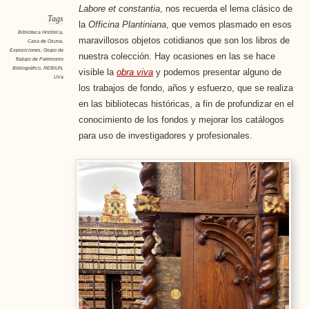
Labore et constantia
, nos recuerda el lema clásico de
Tags
la
Officina Plantiniana
, que vemos plasmado en esos
Biblioteca Histórica
,
maravillosos objetos cotidianos que son los libros de
Casa de Osuna
,
Exposiciones
,
Grupo de
nuestra colección. Hay ocasiones en las se hace
Trabajo de Patrimonio
Bibliográfico
,
REBIUN
,
visible la
obra viva
y podemos presentar alguno de
UVa
los trabajos de fondo, años y esfuerzo, que se realiza
en las bibliotecas históricas, a fin de profundizar en el
conocimiento de los fondos y mejorar los catálogos
para uso de investigadores y profesionales.