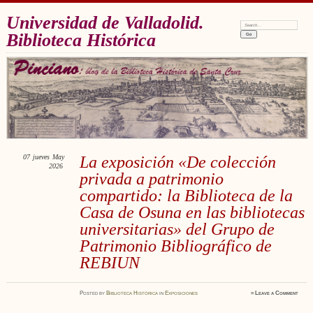
Universidad de Valladolid.
Search:
Biblioteca Histórica
07
jueves
May
La exposición «De colección
2026
privada a patrimonio
compartido: la Biblioteca de la
Casa de Osuna en las bibliotecas
universitarias» del Grupo de
Patrimonio Bibliográfico de
REBIUN
Posted
by
Biblioteca Histórica
in
Exposiciones
≈
Leave a Comment