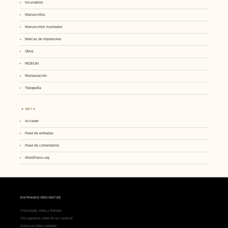
Incunables
Manuscritos
Manuscritos ilustrados
Marcas de Impresores
Otros
REBIUN
Restauración
Tipografía
META
Acceder
Feed de entradas
Feed de comentarios
WordPress.org
ENTRADAS RECIENTES
Chocolate, tinta y tiempo
Una galaxia cabe en un caracol
Como un libro cerrado