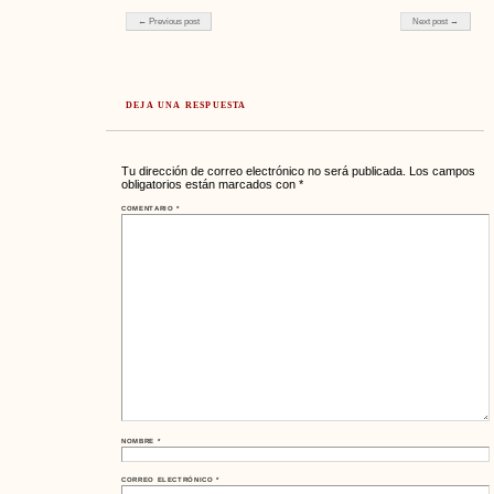
Post navigation
← Previous post
Next post →
DEJA UNA RESPUESTA
Tu dirección de correo electrónico no será publicada.
Los campos
obligatorios están marcados con
*
COMENTARIO
*
NOMBRE
*
CORREO ELECTRÓNICO
*