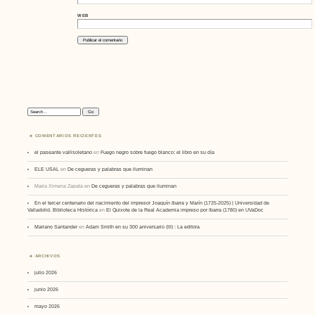
WEB
Search:
COMENTARIOS RECIENTES
el paseante vallisoletano
en
Fuego negro sobre fuego blanco: el libro en su día
ELE USAL
en
De cegueras y palabras que iluminan
Maria Ximena Zapata
en
De cegueras y palabras que iluminan
En el tercer centenario del nacimiento del impresor Joaquín Ibarra y Marín (1725-2025) | Universidad de
Valladolid. Biblioteca Histórica
en
El Quixote de la Real Academia impreso por Ibarra (1780) en UVaDoc
Mariano Santander
en
Adam Smith en su 300 aniversario (III) : La editora
ARCHIVOS
julio 2026
junio 2026
mayo 2026