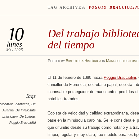
TAG ARCHIVES:
POGGIO BRACCIOLIN
10
Del trabajo bibliote
del tiempo
lunes
Mar 2025
Posted
by
Biblioteca Histórica
in
Manuscritos ilust
El 11 de febrero de 1380 nacía
Poggio Bracciolini
,
canciller de Florencia, secretario papal, copista f
incansable perseguidor de manuscritos perdidos de
Tags
notables tratados.
iotecarios
,
biliotecas
,
De
Avaritia
,
De Infelicitate
Copista de velocidad y calidad extraordinaria, desarr
principium
,
De Lujuria
,
base en la minúscula carolina. Se le considera​ el p
Poggio Bracciolini
que difundió desde su trabajo como notario y a trav
limpia, regular y muy clara, fue modelo para los ti