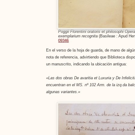
Poggii Florentini oratoris et philosophi Ope
exemplarium recognita
(Basileae : Apud He
09346
En el verso de la hoja de guarda, de mano de algún
nota de referencia, advirtiendo que Biblioteca disp
un manuscrito, indicando la ubicación antigua:
«Las dos obras De avaritia et Luxuria y De Infelici
encuentran en el MS. nº 102 Arm. de la izq.da balc
algunas variantes.»