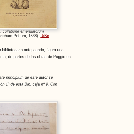
ra, collatione emendatorum
nrichum Petrum, 1538).
U/Bc
 bibliotecario antepasado, figura una
onía, de partes de las obras de Poggio en
tate principium de este autor se
ón 1º de esta Bib. caja nº 9. Con