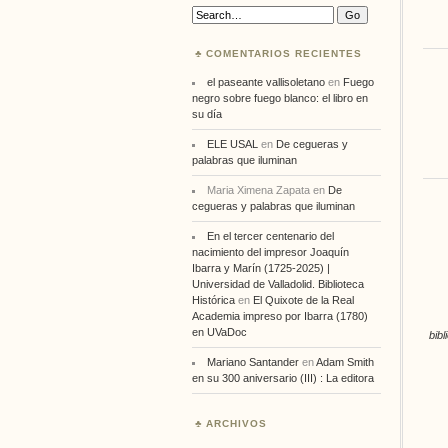
Search:
COMENTARIOS RECIENTES
el paseante vallisoletano
en
Fuego
negro sobre fuego blanco: el libro en
su día
ELE USAL
en
De cegueras y
palabras que iluminan
Maria Ximena Zapata
en
De
cegueras y palabras que iluminan
En el tercer centenario del
nacimiento del impresor Joaquín
Ibarra y Marín (1725-2025) |
Universidad de Valladolid. Biblioteca
Histórica
en
El Quixote de la Real
Academia impreso por Ibarra (1780)
en UVaDoc
bibl
Mariano Santander
en
Adam Smith
en su 300 aniversario (III) : La editora
ARCHIVOS