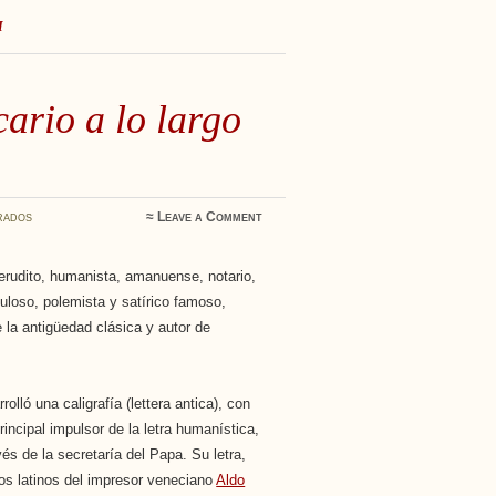
I
cario a lo largo
rados
≈
Leave a Comment
 erudito, humanista, amanuense, notario,
abuloso, polemista y satírico famoso,
 la antigüedad clásica y autor de
olló una caligrafía (lettera antica), con
rincipal impulsor de la letra humanística,
és de la secretaría del Papa. Su letra,
pos latinos del impresor veneciano
Aldo