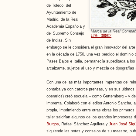
de Toledo, del
Ayuntamiento de
Madrid, de la Real
Academia Española y
Marca de la Real Compañí
del Supremo Consejo
U/Bc 08892
de Indias. Sin
embargo se le considera el gran innovador del art
en la década de 1750, una vez perdido el dominio d
Pases Bajos e Italia, permanecía supeditada a los 
arcaizante, sujetos al uso y mezcla de tipografías
Con una de las más importantes imprentas del rein
contaba ya con catorce prensas, y en sus últimos 
operarios) creó escuela – como Guttemberg – y desa
imprenta. Colaboró con el editor Antonio Sancha, 
propia, imprimiendo entre otras obras los primero
taller saldrían algunos de los grandes impresoras d
Burgos
, Rafael Sánchez Aguilera y
Juan José Sig
siguiendo las notas y consejos de su maestro, publ