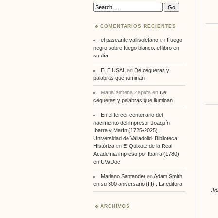
Search:
COMENTARIOS RECIENTES
el paseante vallisoletano
en
Fuego
negro sobre fuego blanco: el libro en
su día
ELE USAL
en
De cegueras y
palabras que iluminan
Maria Ximena Zapata
en
De
cegueras y palabras que iluminan
En el tercer centenario del
nacimiento del impresor Joaquín
Ibarra y Marín (1725-2025) |
Universidad de Valladolid. Biblioteca
Histórica
en
El Quixote de la Real
Academia impreso por Ibarra (1780)
en UVaDoc
Mariano Santander
en
Adam Smith
en su 300 aniversario (III) : La editora
Jo
ARCHIVOS