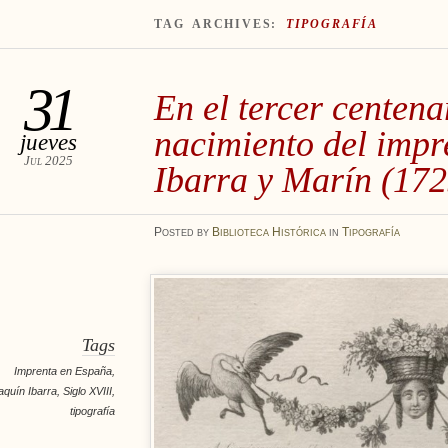
TAG ARCHIVES:
TIPOGRAFÍA
31
En el tercer centena
nacimiento del impr
jueves
Jul 2025
Ibarra y Marín (17
Posted
by
Biblioteca Histórica
in
Tipografía
Tags
Imprenta en España
,
aquín Ibarra
,
Siglo XVIII
,
tipografía