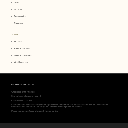
Otros
REBIUN
Restauración
Tipografía
META
Acceder
Feed de entradas
Feed de comentarios
WordPress.org
ENTRADAS RECIENTES
Chocolate, tinta y tiempo
Una galaxia cabe en un caracol
Como un libro cerrado
La exposición «De colección privada a patrimonio compartido: la Biblioteca de la Casa de Osuna en las
bibliotecas universitarias» del Grupo de Patrimonio Bibliográfico de REBIUN
Fuego negro sobre fuego blanco: el libro en su día