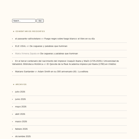
Search:
COMENTARIOS RECIENTES
el paseante vallisoletano
en
Fuego negro sobre fuego blanco: el libro en su día
ELE USAL
en
De cegueras y palabras que iluminan
Maria Ximena Zapata
en
De cegueras y palabras que iluminan
En el tercer centenario del nacimiento del impresor Joaquín Ibarra y Marín (1725-2025) | Universidad de
Valladolid. Biblioteca Histórica
en
El Quixote de la Real Academia impreso por Ibarra (1780) en UVaDoc
Mariano Santander
en
Adam Smith en su 300 aniversario (III) : La editora
ARCHIVOS
julio 2026
junio 2026
mayo 2026
abril 2026
marzo 2026
febrero 2026
diciembre 2025