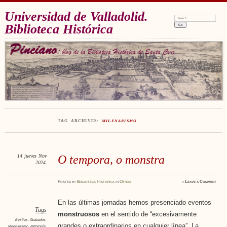
Universidad de Valladolid.
Search:
Biblioteca Histórica
TAG ARCHIVES:
MILENARISMO
14
jueves
Nov
O tempora, o monstra
2024
Posted
by
Biblioteca Histórica
in
Otros
≈
Leave a Comment
En las últimas jornadas hemos presenciado eventos
Tags
monstruosos
en el sentido de “excesivamente
Bestias
,
Grabados
,
grandes o extraordinarios en cualquier línea”. La
Milenarismo
,
Mitología
,