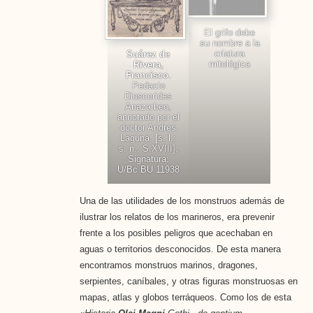
El grifo debe
su nombre a la
criatura
Suárez de
mitológica
Rivera,
Francisco
.
Pedacio
Dioscorides
Anazarbeo,
annotado por el
doctor Andres
Laguna. [s. l.:
s. n., S.XVIII].
Signatura:
U/Bc BU 11938
Una de las utilidades de los monstruos además de
ilustrar los relatos de los marineros, era prevenir
frente a los posibles peligros que acechaban en
aguas o territorios desconocidos. De esta manera
encontramos monstruos marinos, dragones,
serpientes, caníbales, y otras figuras monstruosas en
mapas, atlas y globos terráqueos. Como los de esta