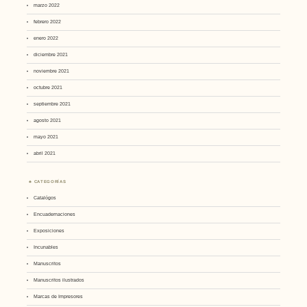
marzo 2022
febrero 2022
enero 2022
diciembre 2021
noviembre 2021
octubre 2021
septiembre 2021
agosto 2021
mayo 2021
abril 2021
CATEGORÍAS
Catalógos
Encuadernaciones
Exposiciones
Incunables
Manuscritos
Manuscritos ilustrados
Marcas de Impresores