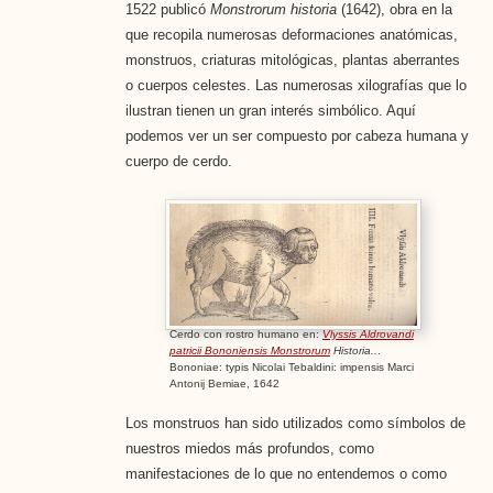
1522 publicó
Monstrorum historia
(1642), obra en la
que recopila numerosas deformaciones anatómicas,
monstruos, criaturas mitológicas, plantas aberrantes
o cuerpos celestes. Las numerosas xilografías que lo
ilustran tienen un gran interés simbólico. Aquí
podemos ver un ser compuesto por cabeza humana y
cuerpo de cerdo.
Cerdo con rostro humano en:
Vlyssis Aldrovandi
patricii Bononiensis Monstrorum
Historia..
.
Bononiae: typis Nicolai Tebaldini: impensis Marci
Antonij Bemiae, 1642
Los monstruos han sido utilizados como símbolos de
nuestros miedos más profundos, como
manifestaciones de lo que no entendemos o como