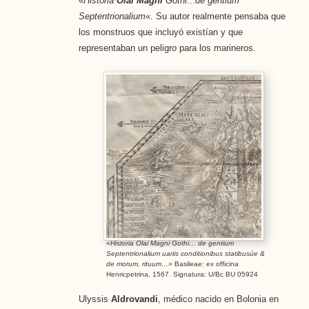
«
Historia
Olai Magni
Gothi.
..
de gentium
Septentrionalium
«. Su autor realmente pensaba que
los monstruos que incluyó existían y que
representaban un peligro para los marineros.
«
Historia Olai Magni Gothi… de gentium
Septentrionalium uariis conditionibus statibusúe &
de morum, rituum…»
Basileae: ex officina
Henricpetrina, 1567. Signatura: U/Bc BU 05924
Ulyssis
Aldrovandi
, médico nacido en Bolonia en