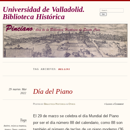
Universidad de Valladolid.
Search:
Biblioteca Histórica
TAG ARCHIVES:
BELLINI
29
martes
Mar
Día del Piano
2022
Posted
by
Biblioteca Histórica
in
Otros
≈
Leave a Comment
El 29 de marzo se celebra el día Mundial del Piano
Tags
por ser el día número 88 del calendario, como 88 son
Bellini
,
música impresa
,
también el número de teclas de un piano moderno (36
Norma
,
Ópera
,
partitura
,