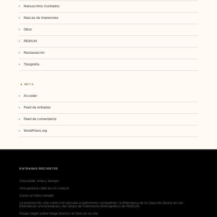
Manuscritos ilustrados
Marcas de Impresores
Otros
REBIUN
Restauración
Tipografía
META
Acceder
Feed de entradas
Feed de comentarios
WordPress.org
ENTRADAS RECIENTES
Chocolate, tinta y tiempo
Una galaxia cabe en un caracol
Como un libro cerrado
La exposición «De colección privada a patrimonio compartido: la Biblioteca de la Casa de Osuna en las
bibliotecas universitarias» del Grupo de Patrimonio Bibliográfico de REBIUN
Fuego negro sobre fuego blanco: el libro en su día