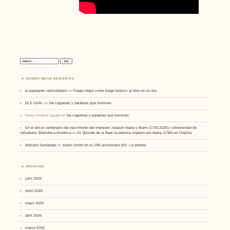
Search:
COMENTARIOS RECIENTES
el paseante vallisoletano
en
Fuego negro sobre fuego blanco: el libro en su día
ELE USAL
en
De cegueras y palabras que iluminan
Maria Ximena Zapata
en
De cegueras y palabras que iluminan
En el tercer centenario del nacimiento del impresor Joaquín Ibarra y Marín (1725-2025) | Universidad de
Valladolid. Biblioteca Histórica
en
El Quixote de la Real Academia impreso por Ibarra (1780) en UVaDoc
Mariano Santander
en
Adam Smith en su 300 aniversario (III) : La editora
ARCHIVOS
julio 2026
junio 2026
mayo 2026
abril 2026
marzo 2026