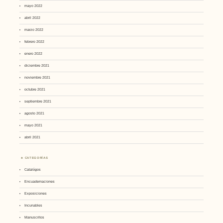
mayo 2022
abril 2022
marzo 2022
febrero 2022
enero 2022
diciembre 2021
noviembre 2021
octubre 2021
septiembre 2021
agosto 2021
mayo 2021
abril 2021
CATEGORÍAS
Catalógos
Encuadernaciones
Exposiciones
Incunables
Manuscritos