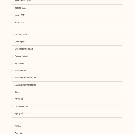
septiembre 2021
agosto 2021
mayo 2021
abril 2021
CATEGORÍAS
Catalógos
Encuadernaciones
Exposiciones
Incunables
Manuscritos
Manuscritos ilustrados
Marcas de Impresores
Otros
REBIUN
Restauración
Tipografía
META
Acceder