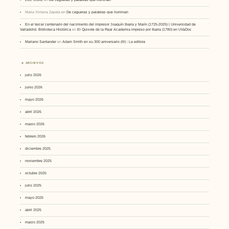
Maria Ximena Zapata
en
De cegueras y palabras que iluminan
En el tercer centenario del nacimiento del impresor Joaquín Ibarra y Marín (1725-2025) | Universidad de
Valladolid. Biblioteca Histórica
en
El Quixote de la Real Academia impreso por Ibarra (1780) en UVaDoc
Mariano Santander
en
Adam Smith en su 300 aniversario (III) : La editora
ARCHIVOS
julio 2026
junio 2026
mayo 2026
abril 2026
marzo 2026
febrero 2026
diciembre 2025
noviembre 2025
octubre 2025
julio 2025
mayo 2025
abril 2025
marzo 2025