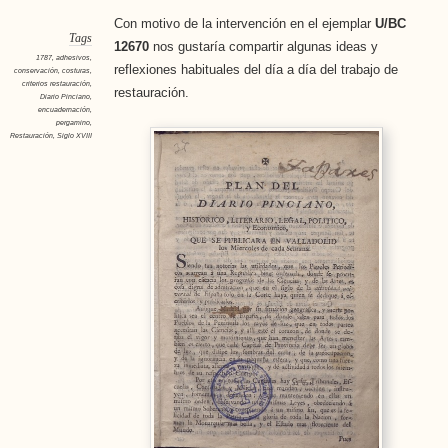
Con motivo de la intervención en el ejemplar
U/BC
Tags
12670
nos gustaría compartir algunas ideas y
1787
,
adhesivos
,
reflexiones habituales del día a día del trabajo de
conservación
,
costuras
,
criterios restauración
,
restauración.
Diario Pinciano
,
encuadernación
,
pergamino
,
Restauración
,
Siglo XVIII