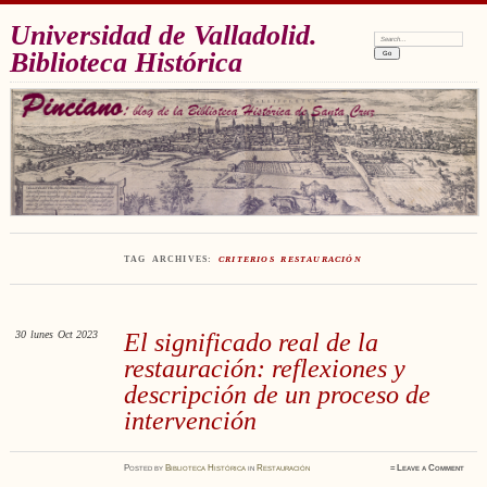
Universidad de Valladolid.
Search:
Biblioteca Histórica
TAG ARCHIVES:
CRITERIOS RESTAURACIÓN
30
lunes
Oct 2023
El significado real de la
restauración: reflexiones y
descripción de un proceso de
intervención
Posted
by
Biblioteca Histórica
in
Restauración
≈
Leave a Comment