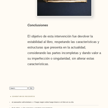
Conclusiones
El objetivo de esta intervención fue devolver la
estabilidad al libro, respetando las características y
estructuras que presenta en la actualidad,
considerando las partes incompletas y dando valor a
su imperfección o singularidad, sin alterar estas
características.
Search:
COMENTARIOS RECIENTES
el paseante vallisoletano
en
Fuego negro sobre fuego blanco: el libro en su día
ELE USAL
en
De cegueras y palabras que iluminan