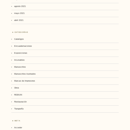
agosto 2021
mayo 2021
abril 2021
CATEGORÍAS
Catalógos
Encuadernaciones
Exposiciones
Incunables
Manuscritos
Manuscritos ilustrados
Marcas de Impresores
Otros
REBIUN
Restauración
Tipografía
META
Acceder