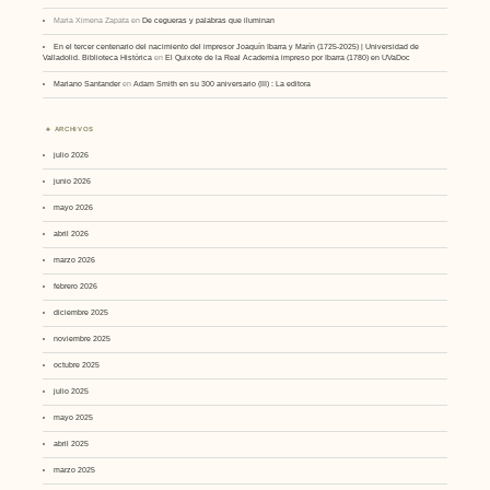
Maria Ximena Zapata
en
De cegueras y palabras que iluminan
En el tercer centenario del nacimiento del impresor Joaquín Ibarra y Marín (1725-2025) | Universidad de
Valladolid. Biblioteca Histórica
en
El Quixote de la Real Academia impreso por Ibarra (1780) en UVaDoc
Mariano Santander
en
Adam Smith en su 300 aniversario (III) : La editora
ARCHIVOS
julio 2026
junio 2026
mayo 2026
abril 2026
marzo 2026
febrero 2026
diciembre 2025
noviembre 2025
octubre 2025
julio 2025
mayo 2025
abril 2025
marzo 2025