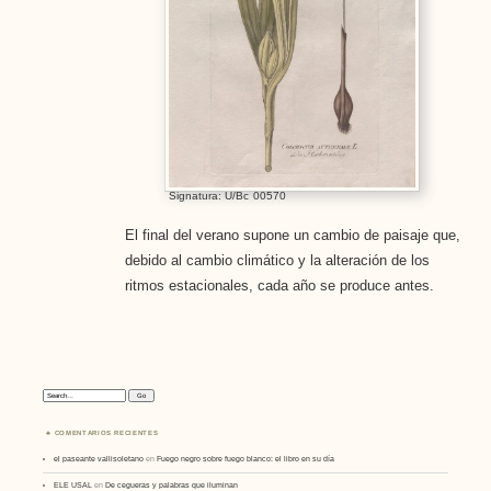
Signatura: U/Bc
00570
El final del verano supone un cambio de paisaje que,
debido al cambio climático y la alteración de los
ritmos estacionales, cada año se produce antes.
Search:
COMENTARIOS RECIENTES
el paseante vallisoletano
en
Fuego negro sobre fuego blanco: el libro en su día
ELE USAL
en
De cegueras y palabras que iluminan