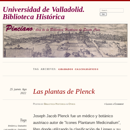
Universidad de Valladolid.
Search:
Biblioteca Histórica
TAG ARCHIVES:
GRABADOS CALCOGRÁFICOS
25
jueves
Ago
Las plantas de Plenck
2022
Posted
by
Biblioteca Histórica
in
Otros
≈
Leave a Comment
Joseph Jacob Plenck fue un médico y botánico
Tags
austriaco autor de “Icones Plantarum Medicinalium”,
Botánica
,
Grabados
libro donde utilizando la clasificación de Linneo y su
calcográficos
,
Grabados