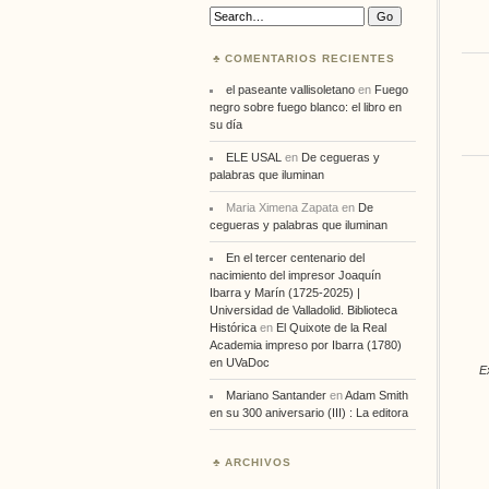
Search:
COMENTARIOS RECIENTES
el paseante vallisoletano
en
Fuego
negro sobre fuego blanco: el libro en
su día
ELE USAL
en
De cegueras y
palabras que iluminan
Maria Ximena Zapata
en
De
cegueras y palabras que iluminan
En el tercer centenario del
nacimiento del impresor Joaquín
Ibarra y Marín (1725-2025) |
Universidad de Valladolid. Biblioteca
Histórica
en
El Quixote de la Real
Academia impreso por Ibarra (1780)
en UVaDoc
E
Mariano Santander
en
Adam Smith
en su 300 aniversario (III) : La editora
ARCHIVOS