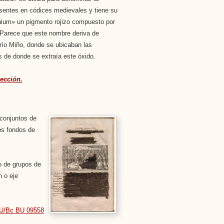
esentes en códices medievales y tiene su
inium» un pigmento rojizo compuesto por
 Parece que este nombre deriva de
río Miño, donde se ubicaban las
s de donde se extraía este óxido.
ección.
 conjuntos de
los fondos de
o de grupos de
n o eje
U/Bc BU 09558