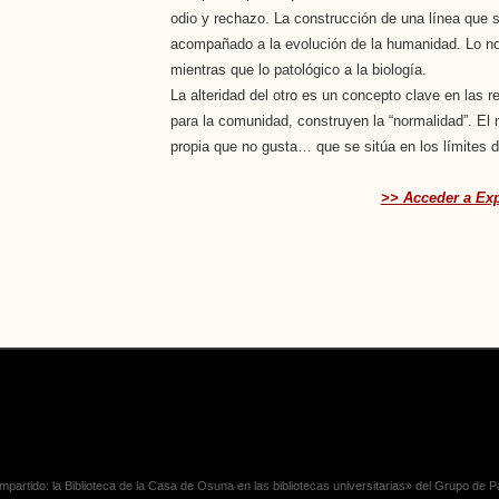
odio y rechazo. La construcción de una línea que s
acompañado a la evolución de la humanidad. Lo no
mientras que lo patológico a la biología.
La alteridad del otro es un concepto clave en las 
para la comunidad, construyen la “normalidad”. El m
propia que no gusta… que se sitúa en los límites
>> Acceder a Ex
partido: la Biblioteca de la Casa de Osuna en las bibliotecas universitarias» del Grupo de 