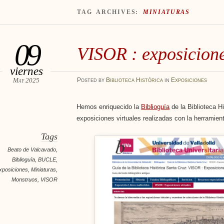
TAG ARCHIVES:
MINIATURAS
09
VISOR : exposicione
viernes
May 2025
Posted
by
Biblioteca Histórica
in
Exposiciones
Hemos enriquecido la
Biblioguía
de la Biblioteca H
exposiciones virtuales realizadas con la herrami
Tags
Beato de Valcavado
,
Biblioguía
,
BUCLE
,
xposiciones
,
Miniaturas
,
Monstruos
,
VISOR