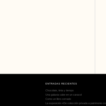
ENTRADAS RECIENTES
Chocolate, tinta y tiempo
Una galaxia cabe en un caracol
Como un libro cerrado
La exposición «De colección privada a patrimonio com