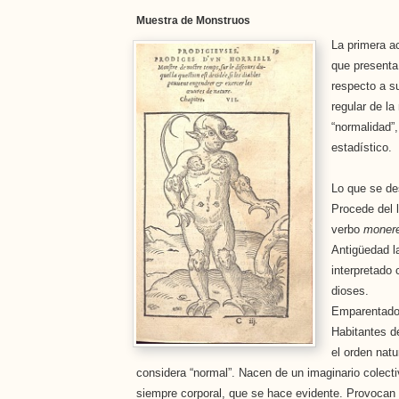
Muestra de Monstruos
La primera a
que presenta
respecto a s
regular de la
“normalidad”
estadístico.
Lo que se de
Procede del 
verbo
moner
Antigüedad la
interpretado
dioses.
Emparentado 
Habitantes d
el orden natu
considera “normal”. Nacen de un imaginario colectiv
siempre corporal, que se hace evidente. Provocan 