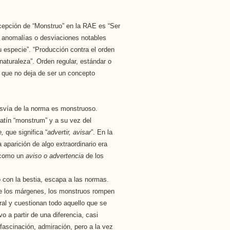
cepción de “Monstruo” en la RAE es “Ser
 anomalías o desviaciones notables
u especie”. “Producción contra el orden
 naturaleza”. Orden regular, estándar o
, que no deja de ser un concepto
svía de la norma es monstruoso.
latín “monstrum” y a su vez del
e,
que significa “
advertir, avisar
”. En la
 aparición de algo extraordinario era
 como un
aviso o advertencia
de los
con la bestia, escapa a las normas.
e los márgenes, los monstruos rompen
ral y cuestionan todo aquello que se
o a partir de una diferencia, casi
fascinación, admiración, pero a la vez