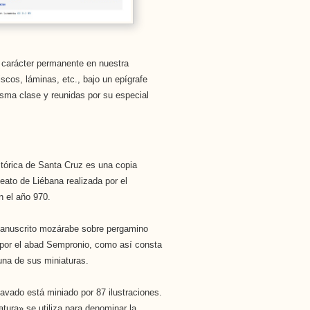
carácter permanente en nuestra
iscos, láminas, etc., bajo un epígrafe
sma clase y reunidas por su especial
stórica de Santa Cruz es una copia
eato de Liébana realizada por el
n el año 970.
manuscrito mozárabe sobre pergamino
por el abad Sempronio, como así consta
 una de sus miniaturas.
avado está miniado por 87 ilustraciones.
atura» se utiliza para denominar la