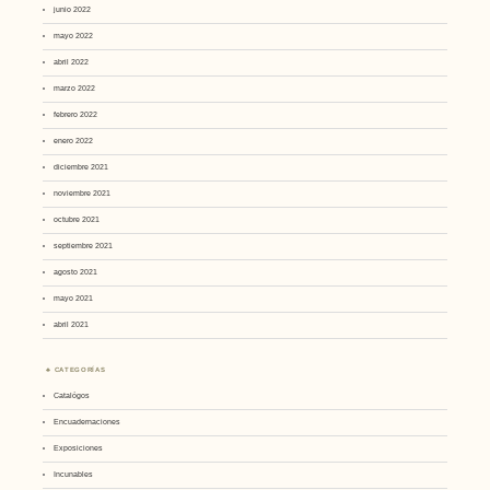
junio 2022
mayo 2022
abril 2022
marzo 2022
febrero 2022
enero 2022
diciembre 2021
noviembre 2021
octubre 2021
septiembre 2021
agosto 2021
mayo 2021
abril 2021
CATEGORÍAS
Catalógos
Encuadernaciones
Exposiciones
Incunables