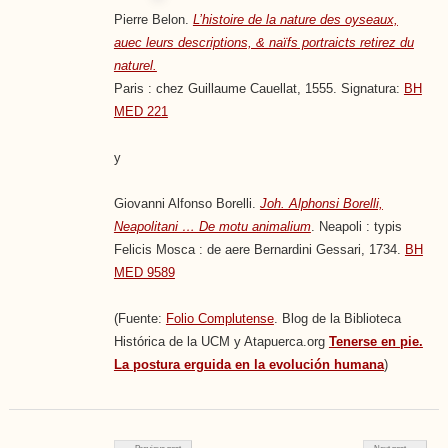
Pierre Belon.
L’histoire de la nature des oyseaux,
auec leurs descriptions, & naïfs portraicts retirez du
naturel.
Paris : chez Guillaume Cauellat, 1555. Signatura:
BH
MED 221
y
Giovanni Alfonso Borelli.
Joh. Alphonsi Borelli,
Neapolitani … De motu animalium
. Neapoli : typis
Felicis Mosca : de aere Bernardini Gessari, 1734.
BH
MED 9589
(Fuente:
Folio Complutense
. Blog de la Biblioteca
Histórica de la UCM y Atapuerca.org
Tenerse en pie.
La postura erguida en la evolución humana
)
Post navigation