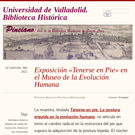
Universidad de Valladolid.
Search:
Biblioteca Histórica
02
miércoles
Mar
Exposición «Tenerse en Pie» en
2022
el Museo de la Evolución
Humana
Posted
by
Biblioteca Histórica
in
Exposiciones
≈
Leave a Comment
La muestra, titulada
Tenerse en pie. La postura
Tags
erguida en la evolución humana
, se articula en
Biblioteca Histórica
torno al cambio radical en la estructura del pie que
Marqués de Valdecilla
,
Exposición
,
Tenerse en
supuso la adquisición de la postura bípeda. El núcleo
pie
,
Universidad