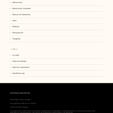
Manuscritos
Manuscritos ilustrados
Marcas de Impresores
Otros
REBIUN
Restauración
Tipografía
META
Acceder
Feed de entradas
Feed de comentarios
WordPress.org
ENTRADAS RECIENTES
Chocolate, tinta y tiempo
Una galaxia cabe en un caracol
Como un libro cerrado
La exposición «De colección privada a patrimonio compartido: la Biblioteca de la Casa de Osuna en las
bibliotecas universitarias» del Grupo de Patrimonio Bibliográfico de REBIUN