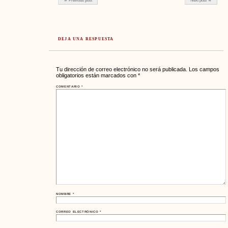
← Previous post
Next post →
DEJA UNA RESPUESTA
Tu dirección de correo electrónico no será publicada.
Los campos
obligatorios están marcados con
*
COMENTARIO
*
NOMBRE
*
CORREO ELECTRÓNICO
*