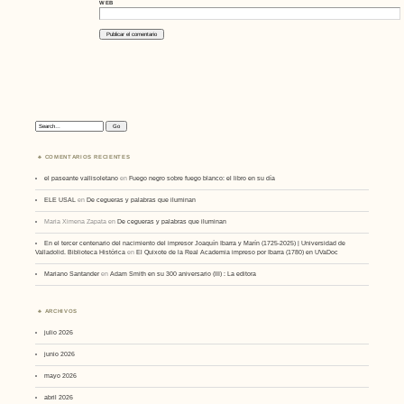
WEB
Search:
COMENTARIOS RECIENTES
el paseante vallisoletano
en
Fuego negro sobre fuego blanco: el libro en su día
ELE USAL
en
De cegueras y palabras que iluminan
Maria Ximena Zapata
en
De cegueras y palabras que iluminan
En el tercer centenario del nacimiento del impresor Joaquín Ibarra y Marín (1725-2025) | Universidad de
Valladolid. Biblioteca Histórica
en
El Quixote de la Real Academia impreso por Ibarra (1780) en UVaDoc
Mariano Santander
en
Adam Smith en su 300 aniversario (III) : La editora
ARCHIVOS
julio 2026
junio 2026
mayo 2026
abril 2026