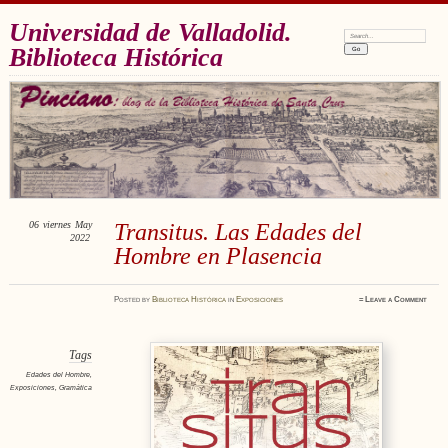
Universidad de Valladolid.
Search:
Biblioteca Histórica
06
viernes
May
Transitus. Las Edades del
2022
Hombre en Plasencia
Posted
by
Biblioteca Histórica
in
Exposiciones
≈
Leave a Comment
Tags
Edades del Hombre
,
Exposiciones
,
Gramática