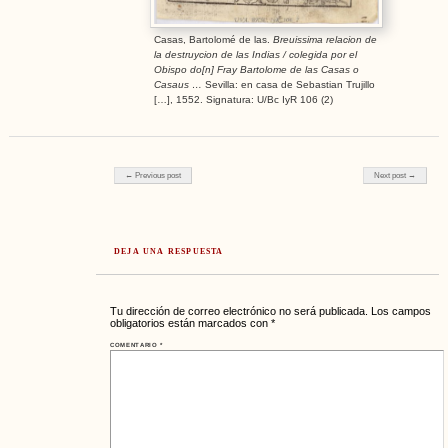
Casas, Bartolomé de las.
Breuissima relacion de
la destruycion de las Indias / colegida por el
Obispo do[n]
F
ray Bartolome de las Casas o
Casaus …
Sevilla: en casa de Sebastian Trujillo
[…], 1552. Signatura: U/Bc IyR 106 (2)
Post navigation
← Previous post
Next post →
DEJA UNA RESPUESTA
Tu dirección de correo electrónico no será publicada.
Los campos
obligatorios están marcados con
*
COMENTARIO
*