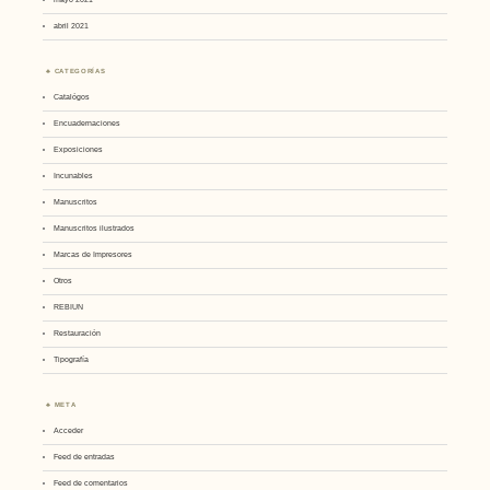
abril 2021
CATEGORÍAS
Catalógos
Encuadernaciones
Exposiciones
Incunables
Manuscritos
Manuscritos ilustrados
Marcas de Impresores
Otros
REBIUN
Restauración
Tipografía
META
Acceder
Feed de entradas
Feed de comentarios