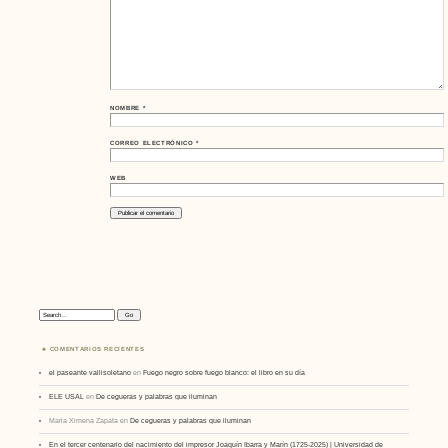
NOMBRE
*
CORREO ELECTRÓNICO
*
WEB
Search:
COMENTARIOS RECIENTES
el paseante vallisoletano
en
Fuego negro sobre fuego blanco: el libro en su día
ELE USAL
en
De cegueras y palabras que iluminan
Maria Ximena Zapata
en
De cegueras y palabras que iluminan
En el tercer centenario del nacimiento del impresor Joaquín Ibarra y Marín (1725-2025) | Universidad de