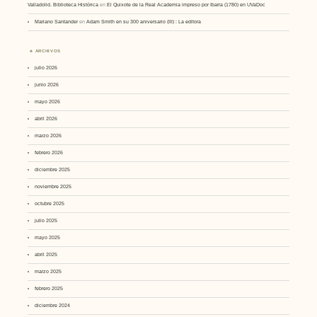
Valladolid. Biblioteca Histórica
en
El Quixote de la Real Academia impreso por Ibarra (1780) en UVaDoc
Mariano Santander
en
Adam Smith en su 300 aniversario (III) : La editora
ARCHIVOS
julio 2026
junio 2026
mayo 2026
abril 2026
marzo 2026
febrero 2026
diciembre 2025
noviembre 2025
octubre 2025
julio 2025
mayo 2025
abril 2025
marzo 2025
febrero 2025
diciembre 2024