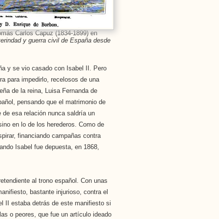
omás Carlos Capuz (1834-1899) en
nterindad y guerra civil de España desde
a y se vio casado con Isabel II. Pero
rra para impedirlo, recelosos de una
eña de la reina, Luisa Fernanda de
spañol, pensando que el matrimonio de
e de esa relación nunca saldría un
sino en lo de los herederos. Como de
spirar, financiando campañas contra
cuando Isabel fue depuesta, en 1868,
pretendiente al trono español. Con unas
nifiesto, bastante injurioso, contra el
 II estaba detrás de este manifiesto si
as o peores, que fue un artículo ideado