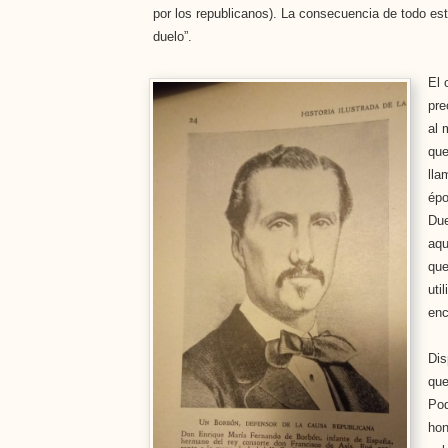
por los republicanos). La consecuencia de todo es
duelo”.
El 
pre
al 
que
lla
épo
Due
aqu
que
uti
enc
Dis
que
Pod
hon