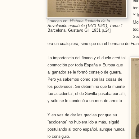
cab
ten
Y l
[imagen en:
Historia ilustrada de la
Mon
Revolución española (1870-1931), Tomo 1
.-
tod
Barcelona. Gustavo Gil, 1931 p.24]
Sev
era un cualquiera, sino que era el hermano de Fran
La importancia del finado y el duelo creó tal
conmoción por toda España y Europa que
al ganador se le formó consejo de guerra.
Pero ya sabemos cómo son las cosas de
los poderosos. Se determinó que la muerte
fue accidental, el de Sevilla pasaba por allí,
y sólo se le condenó a un mes de arresto.
Y en vez de dar las gracias por que su
“accidente” no hubiera ido a más, siguió
postulando al trono español, aunque nunca
lo consiguió.