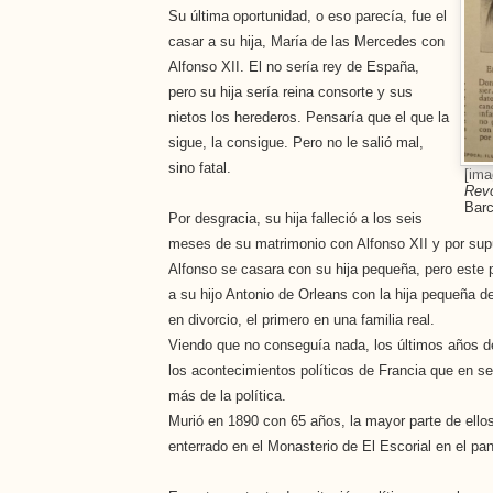
Su última oportunidad, o eso parecía, fue el
casar a su hija, María de las Mercedes con
Alfonso XII. El no sería rey de España,
pero su hija sería reina consorte y sus
nietos los herederos. Pensaría que el que la
sigue, la consigue. Pero no le salió mal,
sino fatal.
[ima
Revo
Barc
Por desgracia, su hija falleció a los seis
meses de su matrimonio con Alfonso XII y por supu
Alfonso se casara con su hija pequeña, pero este 
a su hijo Antonio de Orleans con la hija pequeña de
en divorcio, el primero en una familia real.
Viendo que no conseguía nada, los últimos años d
los acontecimientos políticos de Francia que en s
más de la política.
Murió en 1890 con 65 años, la mayor parte de ello
enterrado en el Monasterio de El Escorial en el pan