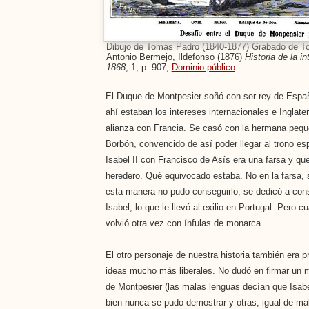
Dibujo de Tomás Padró (1840-1877) Grabado de T
Antonio Bermejo, Ildefonso (1876)
Historia de la i
1868
, 1, p. 907,
Dominio público
El Duque de Montpesier soñó con ser rey de Españ
ahí estaban los intereses internacionales e Inglate
alianza con Francia. Se casó con la hermana pequ
Borbón, convencido de así poder llegar al trono e
Isabel II con Francisco de Asís era una farsa y qu
heredero. Qué equivocado estaba. No en la farsa, 
esta manera no pudo conseguirlo, se dedicó a con
Isabel, lo que le llevó al exilio en Portugal. Pero 
volvió otra vez con ínfulas de monarca.
El otro personaje de nuestra historia también era 
ideas mucho más liberales. No dudó en firmar un ma
de Montpesier (las malas lenguas decían que Isabel
bien nunca se pudo demostrar y otras, igual de mal