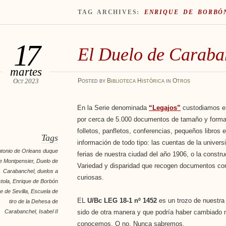
TAG ARCHIVES:
ENRIQUE DE BORBÓ
17
El Duelo de Caraba
martes
Oct 2023
Posted
by
Biblioteca Histórica
in
Otros
En la Serie denominada
“Legajos”
custodiamos en
por cerca de 5.000 documentos de tamaño y format
folletos, panfletos, conferencias, pequeños libros
Tags
información de todo tipo: las cuentas de la universi
tonio de Orleans duque
ferias de nuestra ciudad del año 1906, o la construc
e Montpensier
,
Duelo de
Variedad y disparidad que recogen documentos con 
Carabanchel
,
duelos a
curiosas.
stola
,
Enrique de Borbón
e de Sevilla
,
Escuela de
EL
U/Bc LEG 18-1 nº 1452
es un trozo de nuestra 
tiro de la Dehesa de
Carabanchel
,
Isabel II
sido de otra manera y que podría haber cambiado n
conocemos. O no. Nunca sabremos.