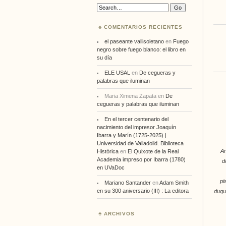
Search:
COMENTARIOS RECIENTES
el paseante vallisoletano
en
Fuego
negro sobre fuego blanco: el libro en
su día
ELE USAL
en
De cegueras y
palabras que iluminan
Maria Ximena Zapata
en
De
cegueras y palabras que iluminan
En el tercer centenario del
nacimiento del impresor Joaquín
Ibarra y Marín (1725-2025) |
Universidad de Valladolid. Biblioteca
An
Histórica
en
El Quixote de la Real
Academia impreso por Ibarra (1780)
d
en UVaDoc
pi
Mariano Santander
en
Adam Smith
en su 300 aniversario (III) : La editora
duqu
ARCHIVOS