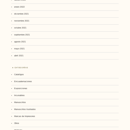
enero 2022
diciembre 2021
noviembre 2021
octubre 2021
septiembre 2021
agosto 2021
mayo 2021
abril 2021
CATEGORÍAS
Catalógos
Encuadernaciones
Exposiciones
Incunables
Manuscritos
Manuscritos ilustrados
Marcas de Impresores
Otros