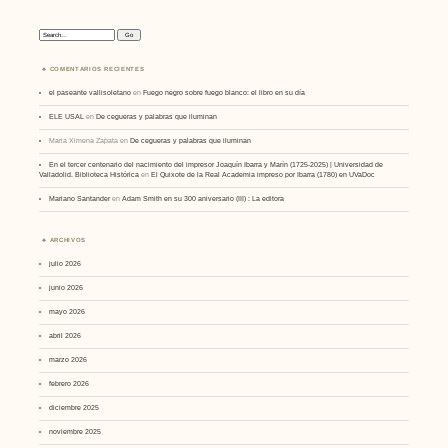
Search:
COMENTARIOS RECIENTES
el paseante vallisoletano
en
Fuego negro sobre fuego blanco: el libro en su día
ELE USAL
en
De cegueras y palabras que iluminan
Maria Ximena Zapata
en
De cegueras y palabras que iluminan
En el tercer centenario del nacimiento del impresor Joaquín Ibarra y Marín (1725-2025) | Universidad de
Valladolid. Biblioteca Histórica
en
El Quixote de la Real Academia impreso por Ibarra (1780) en UVaDoc
Mariano Santander
en
Adam Smith en su 300 aniversario (III) : La editora
ARCHIVOS
julio 2026
junio 2026
mayo 2026
abril 2026
marzo 2026
febrero 2026
diciembre 2025
noviembre 2025