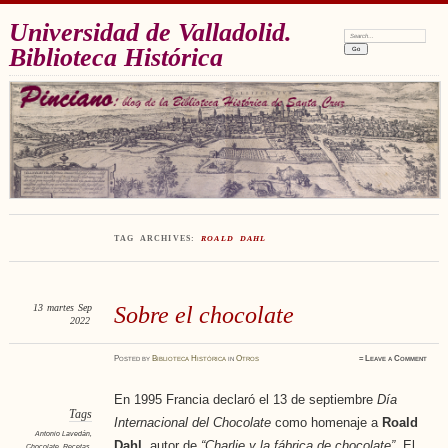
Universidad de Valladolid.
Search:
Biblioteca Histórica
TAG ARCHIVES:
ROALD DAHL
13
martes
Sep
Sobre el chocolate
2022
Posted
by
Biblioteca Histórica
in
Otros
≈
Leave a Comment
En 1995 Francia declaró el 13 de septiembre
Día
Tags
Internacional del Chocolate
como homenaje a
Roald
Antonio Lavedán
,
Dahl
, autor de
“Charlie y la fábrica de chocolate”
. El
Chocolate
,
Recetas
,