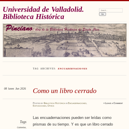
Universidad de Valladolid.
Search:
Biblioteca Histórica
TAG ARCHIVES:
ENCUADERNACIONES
08
lunes
Jun 2026
Como un libro cerrado
Posted
by
Biblioteca Histórica
in
Encuadernaciones
,
≈
Leave a Comment
Exposiciones
,
Otros
Las encuadernaciones pueden ser leídas como
Tags
prismas de su tiempo. Y es que un libro cerrado
Cubiertas
,