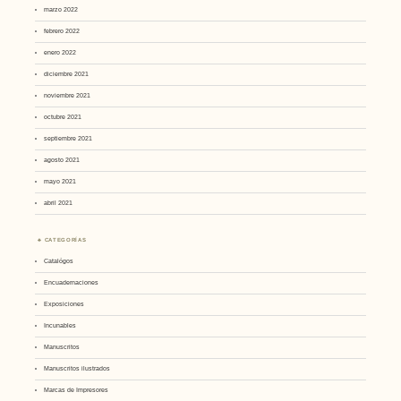
marzo 2022
febrero 2022
enero 2022
diciembre 2021
noviembre 2021
octubre 2021
septiembre 2021
agosto 2021
mayo 2021
abril 2021
CATEGORÍAS
Catalógos
Encuadernaciones
Exposiciones
Incunables
Manuscritos
Manuscritos ilustrados
Marcas de Impresores