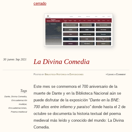
cerrado
30
jueves
Sep 2021
La Divina Comedia
Posted
by
Biblioteca Histórica
in
Exposiciones
≈
Leave a Comment
Este mes se conmemora el 700 aniversario de la
Tags
muerte de Dante y en la Biblioteca Nacional aún se
Dante
,
Divina Comedia
,
puede disfrutar de la exposición “
Dante en la BNE:
Encuadernación
mudéjar
,
700 años entre infierno y paraíso”
donde hasta el 2 de
Encuadernaciones
,
Poema medieval
octubre se documenta la historia textual del poema
medieval más leído y conocido del mundo: La Divina
Comedia.