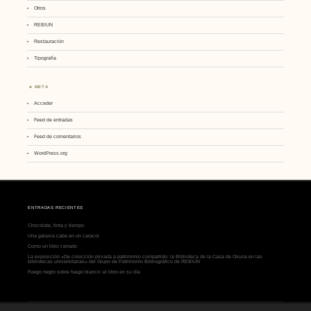
Otros
REBIUN
Restauración
Tipografía
META
Acceder
Feed de entradas
Feed de comentarios
WordPress.org
ENTRADAS RECIENTES
Chocolate, tinta y tiempo
Una galaxia cabe en un caracol
Como un libro cerrado
La exposición «De colección privada a patrimonio compartido: la Biblioteca de la Casa de Osuna en las
bibliotecas universitarias» del Grupo de Patrimonio Bibliográfico de REBIUN
Fuego negro sobre fuego blanco: el libro en su día