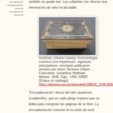
también se puede leer. Las cubiertas nos ofrecen una
encuadernación
,
Encuadernaciones
,
información de valor incalculable.
Estilos de
encuadernación
,
Exposición
Gottfried, Johann Ludwig.
Archontologia
cosmica sive imperiorum, regnorum,
principatuum, rerumque publicarum
omnium per totum Terrarum Orbem …
Francofurti: sumptibus Matthaei
Meriani, 1649. Sign.: U/Bc 02858
[Enlace al catálogo]:
https://almena.uva.es/permalink/34BUC_UVA/1t
”Encuadernación” deriva del latín quaternos
(cuadernillo), que es cada pliego impreso que se
dobla para componer las páginas de un libro. La
encuadernación consiste en la unión de esos