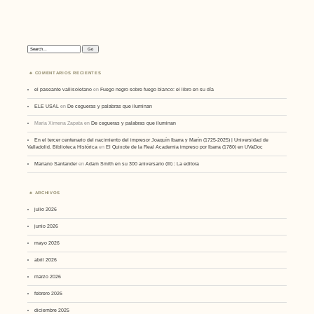
Search:
COMENTARIOS RECIENTES
el paseante vallisoletano
en
Fuego negro sobre fuego blanco: el libro en su día
ELE USAL
en
De cegueras y palabras que iluminan
Maria Ximena Zapata
en
De cegueras y palabras que iluminan
En el tercer centenario del nacimiento del impresor Joaquín Ibarra y Marín (1725-2025) | Universidad de
Valladolid. Biblioteca Histórica
en
El Quixote de la Real Academia impreso por Ibarra (1780) en UVaDoc
Mariano Santander
en
Adam Smith en su 300 aniversario (III) : La editora
ARCHIVOS
julio 2026
junio 2026
mayo 2026
abril 2026
marzo 2026
febrero 2026
diciembre 2025